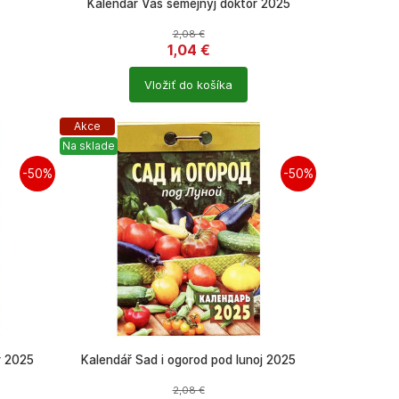
Kalendár Váš semejnyj doktor 2025
2,08
€
1,04
€
Počet
Vložiť do košíka
produktů
Akce
Na sklade
-50%
-50%
r 2025
Kalendář Sad i ogorod pod lunoj 2025
2,08
€