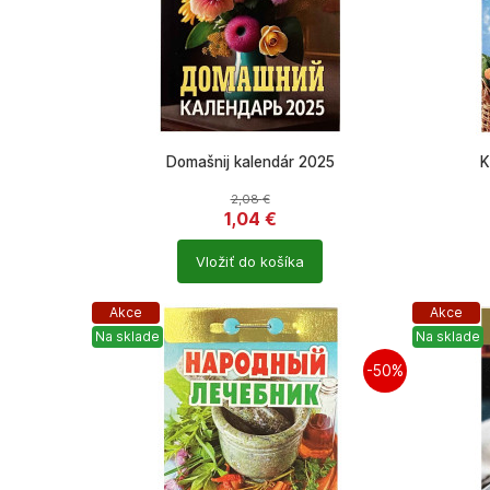
Domašnij kalendár 2025
K
2,08
€
1,04
€
Počet
Počet
Vložiť do košíka
produktů
produkt
Akce
Akce
Na sklade
Na sklade
-50%