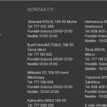
KONTAKTY:
Jihlavská 610/16, 140 00 Michle
Heřmanova 59
Tel: 777 002 309
Holešovice
Pondělí–​Sobota 09:00–​21:00
Tel: 608 800
y
Neděle 10:00-21:00
Pondělí–​Sobo
Neděle - 10:
Bratří Venclíků 1139/3, 198 00
Černý Most
Žitná 565/16,
Tel: 771 153 342
Město
Pondělí–​Sobota 09:00–​21:00
Tel: 777 136 
Neděle 10:00-21:00
Pondělí– Sob
Neděle - 10:0
Milánská 311, 109 00 Horní
Měcholupy
Topolová 291
Tel: 777 108 006
Záběhlice
Pondělí–​Sobota 09:00–​21:00
Tel: 608 439 
Neděle -10:00-21:00
Pondělí–​Sobo
Neděle - 10:0
Kulhavého 669/2 149 00
Tel: 777 008 035
E-mail: info@