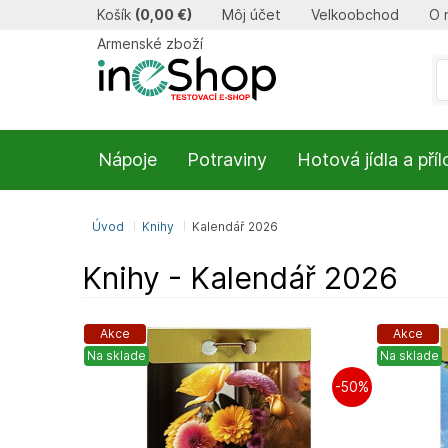
Košík
(
0,00 €
)
Môj účet
Velkoobchod
O 
Armenské zboží
Nápoje
Potraviny
Hotová jídla a pří
Úvod
Knihy
Kalendář 2026
Knihy - Kalendář 2026
Akce
Akce
Na sklade
Na sklade
-50%