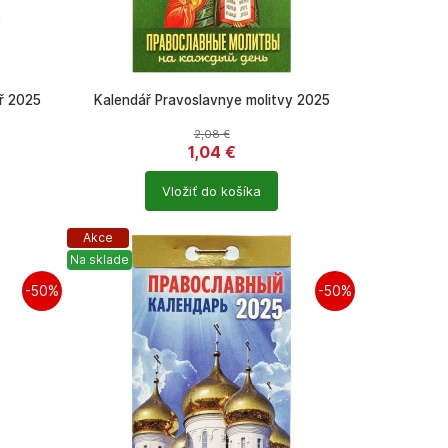
ář 2025
Kalendář Pravoslavnye molitvy 2025
2,08
€
1,04
€
Počet
Vložiť do košíka
produktů
Akce
Na sklade
-50%
-50%