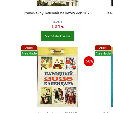
Pravoslavnyj kalendár na každy deň 2025
Kal
2,08
€
1,04
€
Počet
Počet
Vložiť do košíka
produktů
produkt
Akce
Akce
Na sklade
Na sklade
-50%