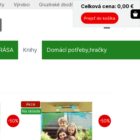
ty
Výrobci
Gruzínské zboží
Celková cena: 0,00
ˇ
€
Prejsť do košíka
KRÁSA
Knihy
Domácí potřeby,hračky
Akce
Na sklade
-50%
-50%