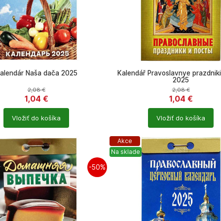
alendár Naša dača 2025
Kalendář Pravoslavnye prazdniki
2025
2,08
€
2,08
€
1,04
€
1,04
€
Počet
Vložiť do košíka
Vložiť do košíka
ů
produktů
Akce
Na sklade
-50%