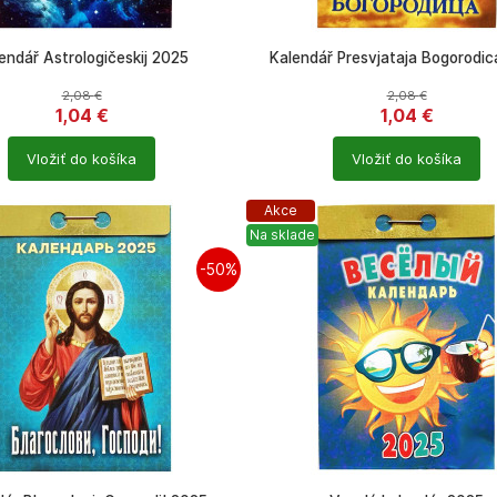
endář Astrologičeskij 2025
Kalendář Presvjataja Bogorodi
2,08
€
2,08
€
1,04
€
1,04
€
Počet
Vložiť do košíka
Vložiť do košíka
ů
produktů
Akce
Na sklade
-50%