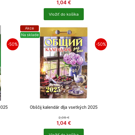
1,04
€
Počet
Vložiť do košíka
produktů
Akce
Na sklade
-50%
-50%
2025
Obščij kalendár dlja vsetkých 2025
2,08
€
1,04
€
Počet
Vložiť do košíka