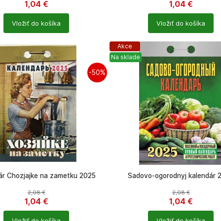
1,04
€
1,04
€
Počet
Vložiť do košíka
Vložiť do košíka
ů
produktů
Akce
Na sklade
-50%
ár Chozjajke na zametku 2025
Sadovo-ogorodnyj kalendár 
2,08
€
2,08
€
1,04
€
1,04
€
Počet
Vložiť do košíka
Vložiť do košíka