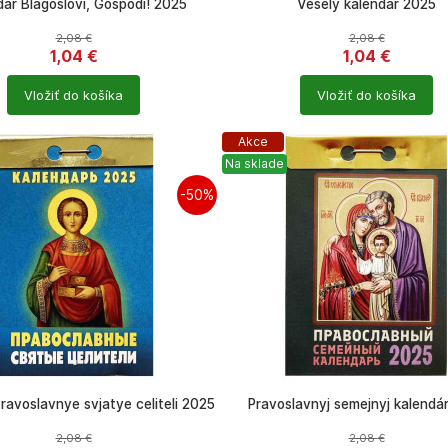
dár Blagoslovi, Gospodi! 2025
Veselý kalendár 2025
2,08
€
2,08
€
1,04
€
1,04
€
Počet
Vložiť do košíka
Vložiť do košíka
ů
produktů
Akce
Na sklade
-50%
ravoslavnye svjatye celiteli 2025
Pravoslavnyj semejnyj kalendá
2,08
€
2,08
€