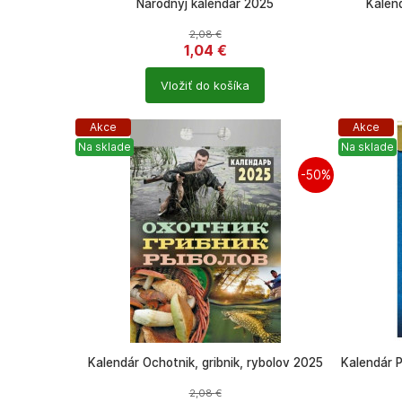
Narodnyj kalendář 2025
Kalen
2,08
€
1,04
€
Počet
Počet
Vložiť do košíka
produktů
produkt
Akce
Akce
Na sklade
Na sklade
-50%
Kalendár Ochotnik, gribnik, rybolov 2025
Kalendár P
2,08
€