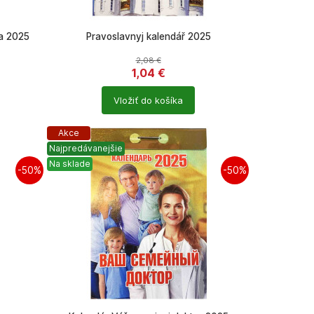
ca 2025
Pravoslavnyj kalendář 2025
2,08
€
1,04
€
Počet
Vložiť do košíka
produktů
Akce
Najpredávanejšie
Na sklade
-50%
-50%