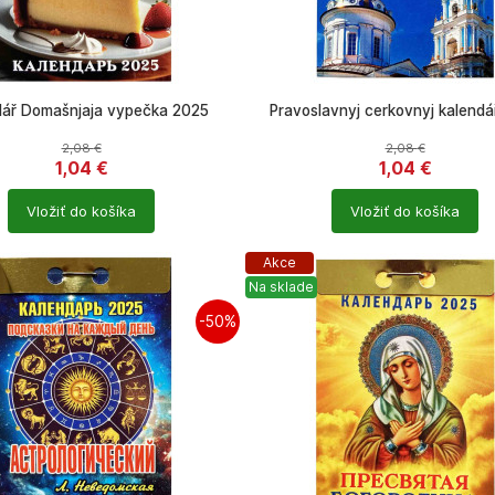
dář Domašnjaja vypečka 2025
Pravoslavnyj cerkovnyj kalend
2,08
€
2,08
€
1,04
€
1,04
€
Počet
Vložiť do košíka
Vložiť do košíka
ů
produktů
Akce
Na sklade
-50%