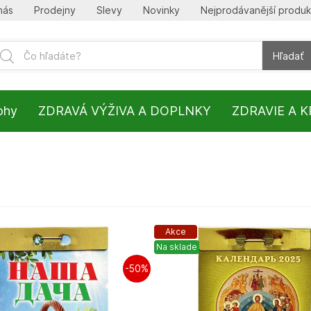
nás
Prodejny
Slevy
Novinky
Nejprodávanější produk
Hľadať
lohy
ZDRAVÁ VÝŽIVA A DOPLNKY
ZDRAVIE A 
Akce
Na sklade
-50%