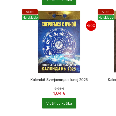
produktů
produkt
Akce
Akce
Na sklade
Na sklade
-50%
Kalendář Sverjaemsja s lunoj 2025
Kale
2,08
€
1,04
€
Počet
Počet
Vložiť do košíka
produktů
produkt