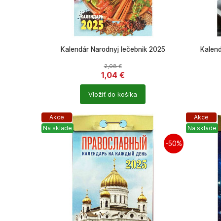
Kalendár Narodnyj lečebnik 2025
Kalen
2,08
€
1,04
€
Počet
Počet
Vložiť do košíka
produktů
produkt
Akce
Akce
Na sklade
Na sklade
-50%