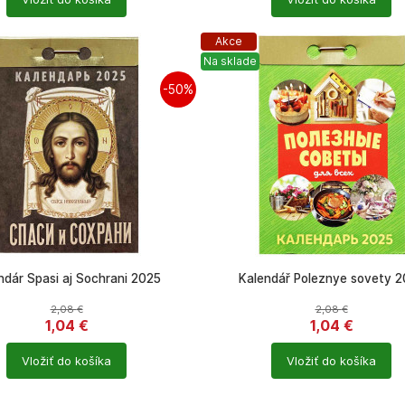
ů
produktů
Akce
Na sklade
-50%
ndár Spasi aj Sochrani 2025
Kalendář Poleznye sovety 
2,08
€
2,08
€
1,04
€
1,04
€
Počet
Vložiť do košíka
Vložiť do košíka
ů
produktů