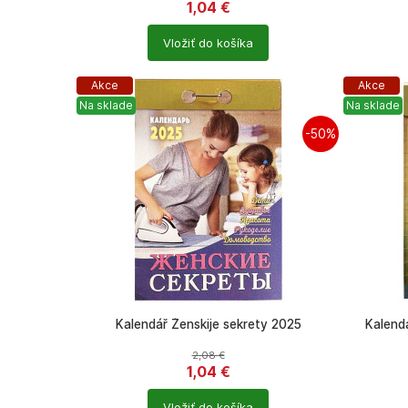
1,04
€
Počet
Počet
Vložiť do košíka
produktů
produkt
Akce
Akce
Na sklade
Na sklade
-50%
Kalendář Ženskije sekrety 2025
Kalend
2,08
€
1,04
€
Počet
Počet
Vložiť do košíka