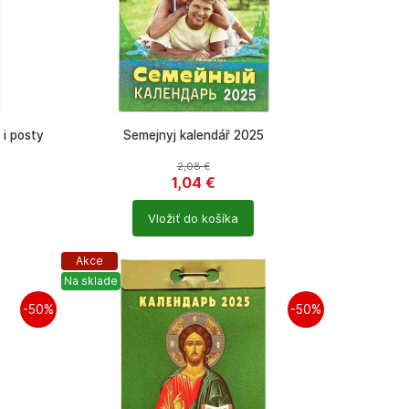
 i posty
Semejnyj kalendář 2025
2,08
€
1,04
€
Počet
Vložiť do košíka
produktů
Akce
Na sklade
-50%
-50%