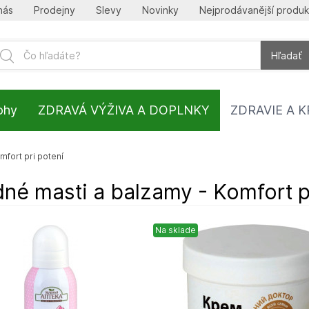
nás
Prodejny
Slevy
Novinky
Nejprodávanější produk
Hľadať
lohy
ZDRAVÁ VÝŽIVA A DOPLNKY
ZDRAVIE A 
mfort pri potení
né masti a balzamy - Komfort pr
Na sklade