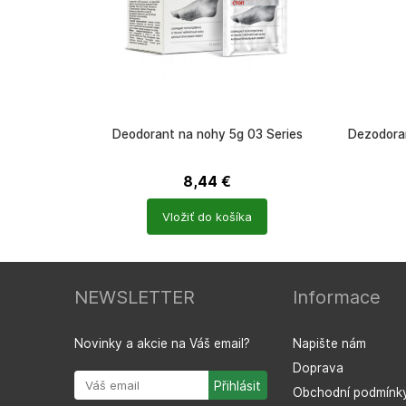
Deodorant na nohy 5g 03 Series
Dezodoran
8,44
€
Počet
Počet
Vložiť do košíka
produktů
produkt
NEWSLETTER
Informace
Novinky a akcie na Váš email?
Napište nám
Doprava
Obchodní podmínk