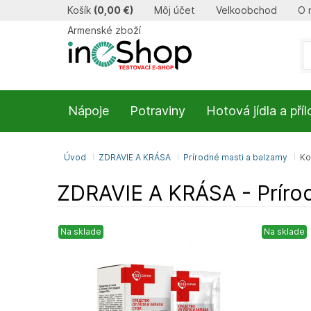
Košík
(
0,00 €
)
Môj účet
Velkoobchod
O 
Armenské zboží
Nápoje
Potraviny
Hotová jídla a pří
Úvod
ZDRAVIE A KRÁSA
Prírodné masti a balzamy
Ko
ZDRAVIE A KRÁSA - Prírod
Na sklade
Na sklade