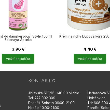
t do dámskej obuvi Style 150 ml
Krém na nohy Dubová kôra 250 
Zelenaya Apteka
3,96
€
4,40
€
Počet
Vložiť do košíka
Vložiť do košíka
ů
produktů
KONTAKTY:
Jihlavská 610/16, 140 00 Michle
Heřmanova 59
Tel: 777 002 309
Holešovice
Pondělí–​Sobota 09:00–​21:00
Tel: 608 800
y
Neděle 10:00-21:00
Pondělí–​Sobo