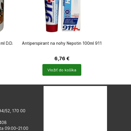
ml D.D.
Antiperspirant na nohy Nepotin 100ml 911
6,76
€
Počet
Vložiť do košíka
produktů
4/52, 170 00
 408
ta 09:00–​21:00