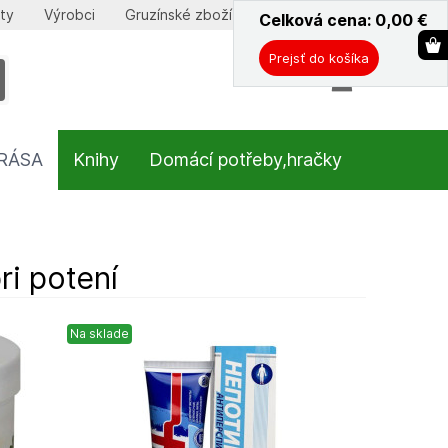
ty
Výrobci
Gruzínské zboží
Celková cena: 0,00
ˇ
€
Prejsť do košíka
KRÁSA
Knihy
Domácí potřeby,hračky
i potení
Na sklade