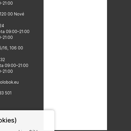
00-21:00
 120 00 Nové
524
ota 09:00–21:00
0-21:00
5/16, 106 00
132
ta 09:00–​21:00
0-21:00
kolobok.eu
33 501
okies)