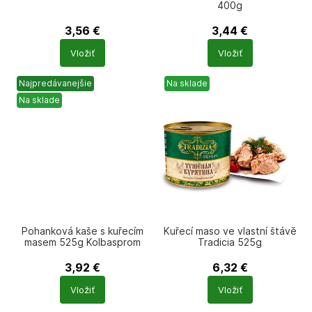
400g
3,56
€
3,44
€
Počet
Počet
Vložiť
Vložiť
produktů
produktů
Najpredávanejšie
Na sklade
Na sklade
Pohanková kaše s kuřecím
Kuřecí maso ve vlastní štávě
masem 525g Kolbasprom
Tradicia 525g
3,92
€
6,32
€
Počet
Počet
Vložiť
Vložiť
produktů
produktů