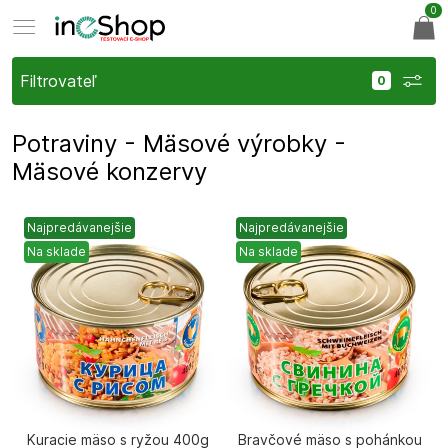
0
Filtrovateľ
Potraviny - Mäsové výrobky -
Mäsové konzervy
Najpredávanejšie
Najpredávanejšie
Na sklade
Na sklade
Kuracie mäso s ryžou 400g
Bravčové mäso s pohánkou