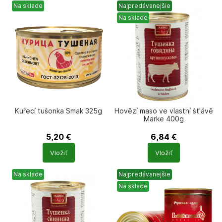
Na sklade
Najpredávanejšie
Na sklade
Kuřecí tušonka Smak 325g
Hovězí maso ve vlastní št'ávě
Marke 400g
5,20
€
6,84
€
Počet
Počet
Vložiť
Vložiť
produktů
produktů
Na sklade
Najpredávanejšie
Na sklade