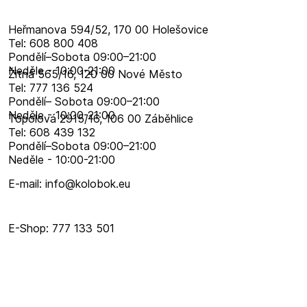
Heřmanova 594/52, 170 00 Holešovice
Tel: 608 800 408
Pondělí–​Sobota 09:00–​21:00
Neděle - 10:00-21:00
Žitná 565/16, 120 00 Nové Město
Tel: 777 136 524
Pondělí– Sobota 09:00–21:00
Neděle - 10:00-21:00
Topolová 2915/16, 106 00 Záběhlice
Tel: 608 439 132
Pondělí–​Sobota 09:00–​21:00
Neděle - 10:00-21:00
E-mail: info@kolobok.eu
E-Shop: 777 133 501