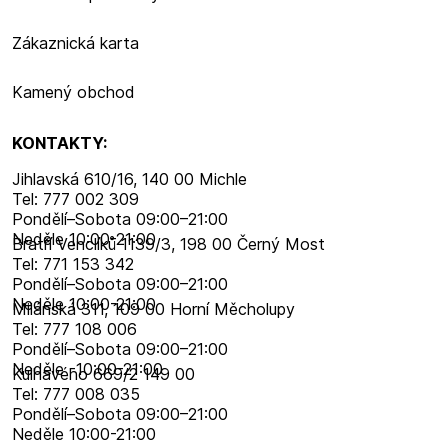
Zákaznická karta
Kamený obchod
KONTAKTY:
Jihlavská 610/16, 140 00 Michle
Tel: 777 002 309
Pondělí–​Sobota 09:00–​21:00
Neděle 10:00-21:00
Bratří Venclíků 1139/3, 198 00 Černý Most
Tel: 771 153 342
Pondělí–​Sobota 09:00–​21:00
Neděle 10:00-21:00
Milánská 311, 109 00 Horní Měcholupy
Tel: 777 108 006
Pondělí–​Sobota 09:00–​21:00
Neděle -10:00-21:00
Kulhavého 669/2 149 00
Tel: 777 008 035
Pondělí–​Sobota 09:00–​21:00
Neděle 10:00-21:00