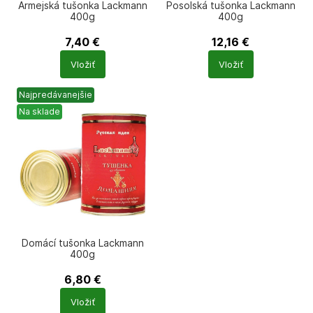
Armejská tušonka Lackmann
Posolská tušonka Lackmann
400g
400g
7,40
€
12,16
€
Počet
Počet
Vložiť
Vložiť
produktů
produktů
Najpredávanejšie
Na sklade
Domácí tušonka Lackmann
400g
6,80
€
Počet
Vložiť
produktů