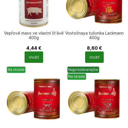
Vepřové maso ve vlastní št'ávě
Vostočnaya tušonka Lackmann
400g
400g
4,44
€
8,60
€
Počet
Počet
Vložiť
Vložiť
produktů
produktů
Na sklade
Najpredávanejšie
Na sklade