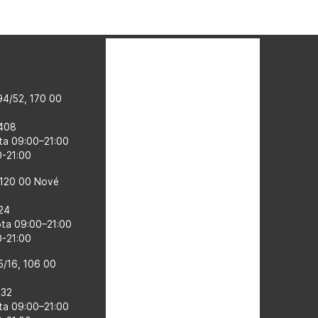
4/52, 170 00
 408
ta 09:00–​21:00
00-21:00
 120 00 Nové
524
ota 09:00–21:00
0-21:00
5/16, 106 00
132
ta 09:00–​21:00