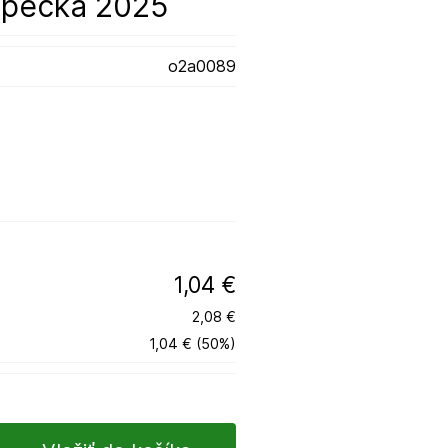
ypečka 2025
o2a0089
1,04 €
2,08 €
1,04 €
(
50
%
)