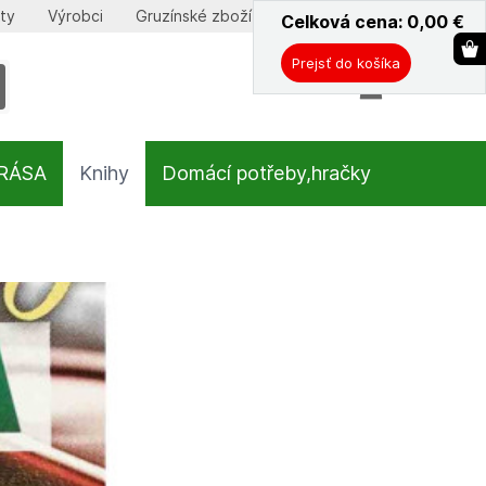
ty
Výrobci
Gruzínské zboží
Celková cena: 0,00
ˇ
€
Prejsť do košíka
KRÁSA
Knihy
Domácí potřeby,hračky