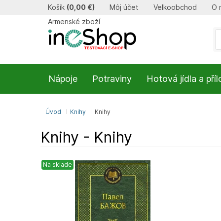
Košík
(
0,00 €
)
Môj účet
Velkoobchod
O 
Armenské zboží
Nápoje
Potraviny
Hotová jídla a pří
Úvod
Knihy
Knihy
Knihy - Knihy
Na sklade