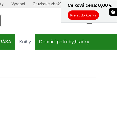
ty
Výrobci
Gruzínské zboží
Celková cena: 0,00
ˇ
€
Prejsť do košíka
KRÁSA
Knihy
Domácí potřeby,hračky