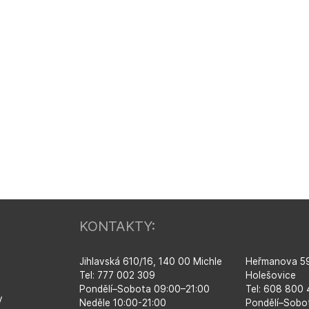
KONTAKTY:
Jihlavská 610/16, 140 00 Michle
Heřmanova 59
Tel: 777 002 309
Holešovice
Pondělí–​Sobota 09:00–​21:00
Tel: 608 800
y
Neděle 10:00-21:00
Pondělí–​Sobo