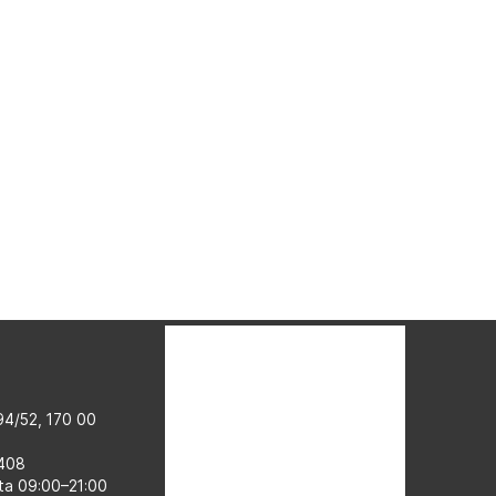
4/52, 170 00
 408
ta 09:00–​21:00