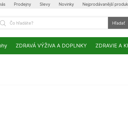
nás
Prodejny
Slevy
Novinky
Nejprodávanější produk
Hľadať
lohy
ZDRAVÁ VÝŽIVA A DOPLNKY
ZDRAVIE A 