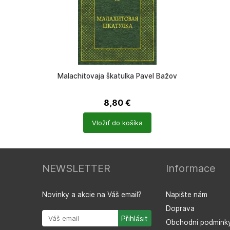
Malachitovaja škatulka Pavel Bažov
8,80
€
Počet
Vložiť do košíka
produktů
NEWSLETTER
Informace
Novinky a akcie na Váš email?
Napište nám
Doprava
Obchodní podmínk