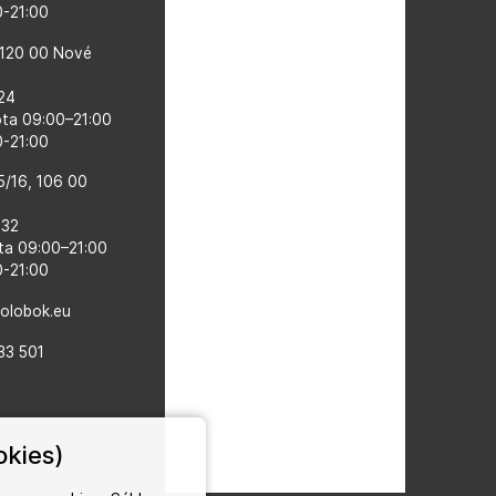
00-21:00
 120 00 Nové
524
ota 09:00–21:00
0-21:00
5/16, 106 00
132
ta 09:00–​21:00
0-21:00
kolobok.eu
33 501
okies)