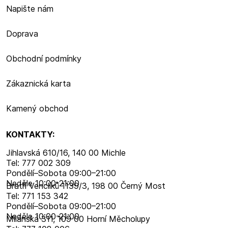
Napište nám
Doprava
Obchodní podmínky
Zákaznická karta
Kamený obchod
KONTAKTY:
Jihlavská 610/16, 140 00 Michle
Tel: 777 002 309
Pondělí–​Sobota 09:00–​21:00
Neděle 10:00-21:00
Bratří Venclíků 1139/3, 198 00 Černý Most
Tel: 771 153 342
Pondělí–​Sobota 09:00–​21:00
Neděle 10:00-21:00
Milánská 311, 109 00 Horní Měcholupy