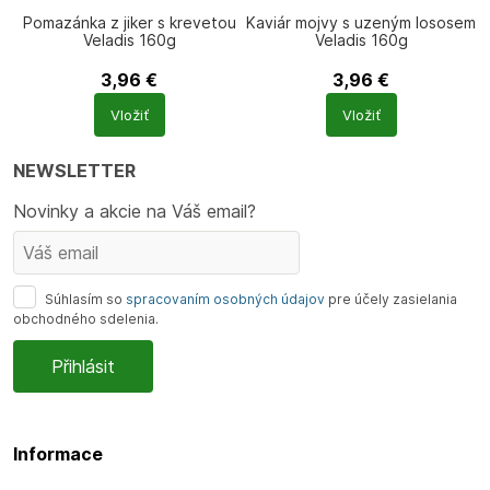
Pomazánka z jiker s krevetou
Kaviár mojvy s uzeným lososem
Veladis 160g
Veladis 160g
3,96
€
3,96
€
Počet
Počet
Vložiť
Vložiť
produktů
produktů
NEWSLETTER
Novinky a akcie na Váš email?
Súhlasím so
spracovaním osobných údajov
pre účely zasielania
obchodného sdelenia.
Informace