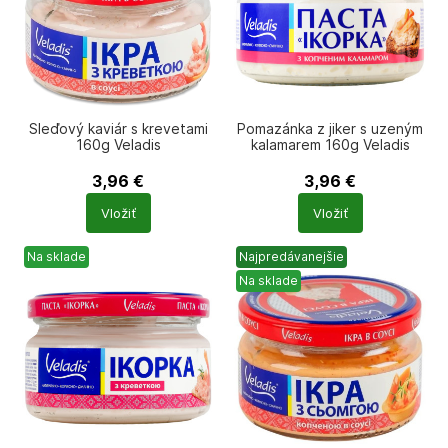
Sleďový kaviár s krevetami
Pomazánka z jiker s uzeným
160g Veladis
kalamarem 160g Veladis
3,96
€
3,96
€
Počet
Počet
Vložiť
Vložiť
produktů
produktů
Na sklade
Najpredávanejšie
Na sklade