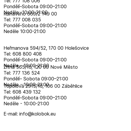
Tel: 777 108 006
Pondělí–​Sobota 09:00–​21:00
Neděle -10:00-21:00
Kulhavého 669/2 149 00
Tel: 777 008 035
Pondělí–​Sobota 09:00–​21:00
Neděle 10:00-21:00
Heřmanova 594/52, 170 00 Holešovice
Tel: 608 800 408
Pondělí–​Sobota 09:00–​21:00
Neděle - 10:00-21:00
Žitná 565/16, 120 00 Nové Město
Tel: 777 136 524
Pondělí– Sobota 09:00–21:00
Neděle - 10:00-21:00
Topolová 2915/16, 106 00 Záběhlice
Tel: 608 439 132
Pondělí–​Sobota 09:00–​21:00
Neděle - 10:00-21:00
E-mail: info@kolobok.eu