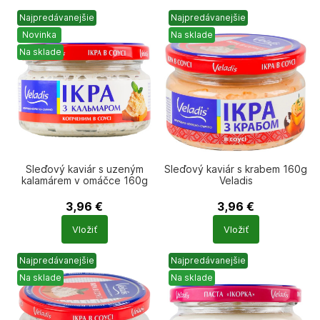
Najpredávanejšie
Najpredávanejšie
Novinka
Na sklade
Na sklade
Sleďový kaviár s uzeným
Sleďový kaviár s krabem 160g
kalamárem v omáčce 160g
Veladis
Veladis
3,96
€
3,96
€
Počet
Počet
Vložiť
Vložiť
produktů
produktů
Najpredávanejšie
Najpredávanejšie
Na sklade
Na sklade