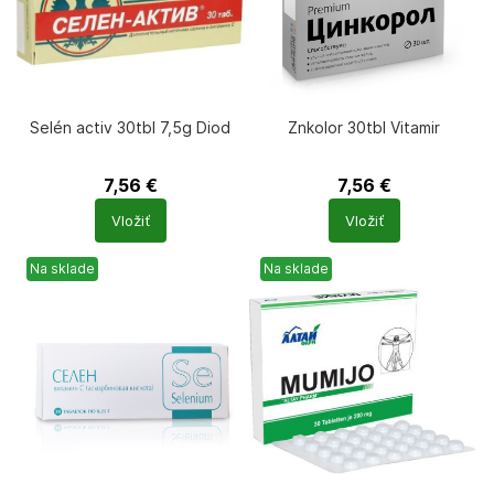
Selén activ 30tbl 7,5g Diod
Znkolor 30tbl Vitamir
7,56
€
7,56
€
Počet
Počet
Vložiť
Vložiť
produktů
produktů
Na sklade
Na sklade