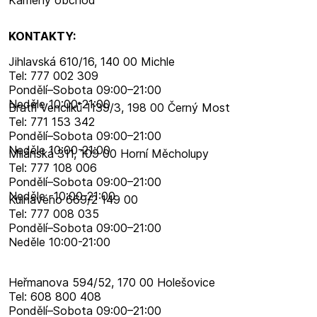
Kamený obchod
KONTAKTY:
Jihlavská 610/16, 140 00 Michle
Tel: 777 002 309
Pondělí–​Sobota 09:00–​21:00
Neděle 10:00-21:00
Bratří Venclíků 1139/3, 198 00 Černý Most
Tel: 771 153 342
Pondělí–​Sobota 09:00–​21:00
Neděle 10:00-21:00
Milánská 311, 109 00 Horní Měcholupy
Tel: 777 108 006
Pondělí–​Sobota 09:00–​21:00
Neděle -10:00-21:00
Kulhavého 669/2 149 00
Tel: 777 008 035
Pondělí–​Sobota 09:00–​21:00
Neděle 10:00-21:00
Heřmanova 594/52, 170 00 Holešovice
Tel: 608 800 408
Pondělí–​Sobota 09:00–​21:00