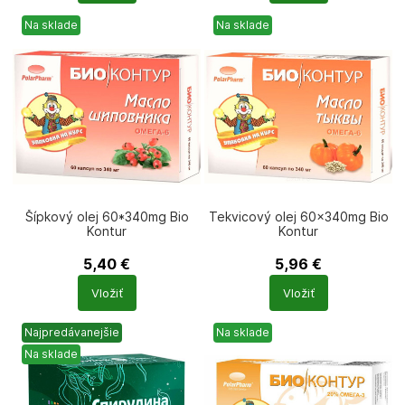
Na sklade
Na sklade
Šípkový olej 60*340mg Bio
Tekvicový olej 60×340mg Bio
Kontur
Kontur
5,40
€
5,96
€
Počet
Počet
Vložiť
Vložiť
produktů
produktů
Najpredávanejšie
Na sklade
Na sklade