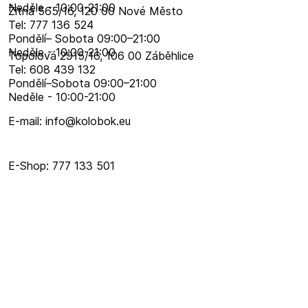
Neděle - 10:00-21:00
Žitná 565/16, 120 00 Nové Město
Tel: 777 136 524
Pondělí– Sobota 09:00–21:00
Neděle - 10:00-21:00
Topolová 2915/16, 106 00 Záběhlice
Tel: 608 439 132
Pondělí–​Sobota 09:00–​21:00
Neděle - 10:00-21:00
E-mail: info@kolobok.eu
E-Shop: 777 133 501