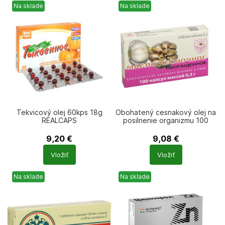
Na sklade
Na sklade
Tekvicový olej 60kps 18g
Obohatený cesnakový olej na
REALCAPS
posilnenie organizmu 100
kapsúl 30g
9,20
€
9,08
€
Počet
Počet
Vložiť
Vložiť
produktů
produktů
Na sklade
Na sklade