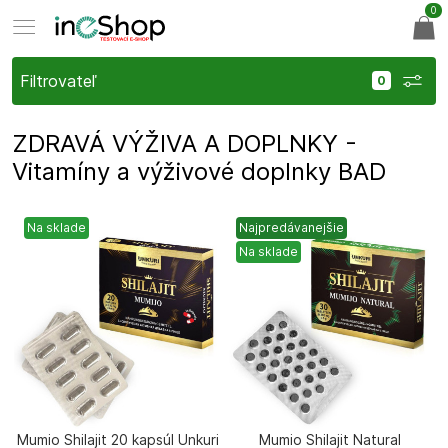
0
Filtrovateľ
ZDRAVÁ VÝŽIVA A DOPLNKY -
Vitamíny a výživové doplnky BAD
Na sklade
Najpredávanejšie
Na sklade
Mumio Shilajit 20 kapsúl Unkuri
Mumio Shilajit Natural