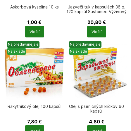
Askorbová kyselina 10 ks
Jazvečí tuk v kapsulách 36 g,
120 kapsúl Sustamed Výživový
doplnok
1,00
€
20,80
€
Počet
Počet
Vložiť
Vložiť
produktů
produktů
Najpredávanejšie
Najpredávanejšie
Na sklade
Na sklade
Rakytníkový olej 100 kapsúl
Olej s pšeničných klíčkov 60
kapsúl
7,80
€
4,80
€
Počet
Počet