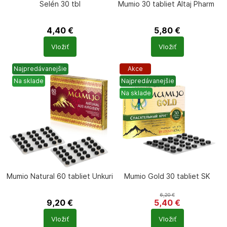
Selén 30 tbl
Mumio 30 tabliet Altaj Pharm
4,40
€
5,80
€
Počet
Počet
Vložiť
Vložiť
produktů
produktů
Najpredávanejšie
Akce
Na sklade
Najpredávanejšie
Na sklade
Mumio Natural 60 tabliet Unkuri
Mumio Gold 30 tabliet SK
6,20
€
9,20
€
5,40
€
Počet
Počet
Vložiť
Vložiť
produktů
produktů