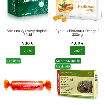
Spirulina výživový doplněk
Rybí tuk BioKontur Omega 3
60tbl
330mg
9,16
€
4,60
€
Počet
Počet
Vložiť
Vložiť
produktů
produktů
Na sklade
Najpredávanejšie
Na sklade