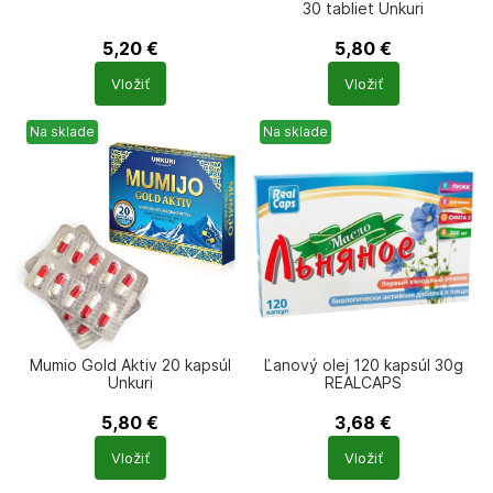
30 tabliet Unkuri
5,20
€
5,80
€
Počet
Počet
Vložiť
Vložiť
produktů
produktů
Na sklade
Na sklade
Mumio Gold Aktiv 20 kapsúl
Ľanový olej 120 kapsúl 30g
Unkuri
REALCAPS
5,80
€
3,68
€
Počet
Počet
Vložiť
Vložiť
produktů
produktů