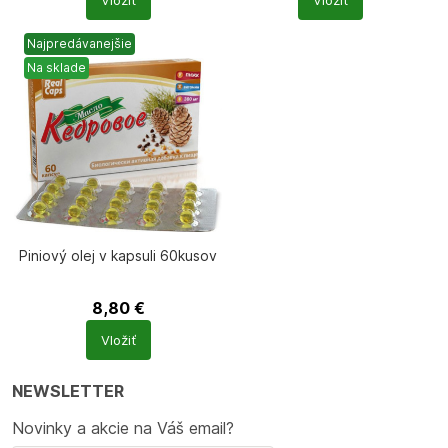
Vložiť
Vložiť
produktů
produktů
Najpredávanejšie
Na sklade
Piniový olej v kapsuli 60kusov
8,80
€
Počet
Vložiť
produktů
NEWSLETTER
Novinky a akcie na Váš email?