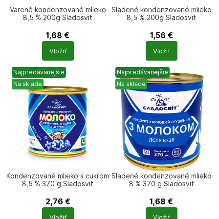
Varené kondenzované mlieko
Sladené kondenzované mlieko
8,5 % 200g Sladosvit
8,5 % 200g Sladosvit
1,68
€
1,56
€
Počet
Počet
Vložiť
Vložiť
produktů
produktů
Najpredávanejšie
Najpredávanejšie
Na sklade
Na sklade
Kondenzované mlieko s cukrom
Sladené kondenzované mlieko
8,5 % 370 g Sladosvit
8 % 370 g Sladosvit
2,76
€
1,68
€
Počet
Počet
Vložiť
Vložiť
produktů
produktů