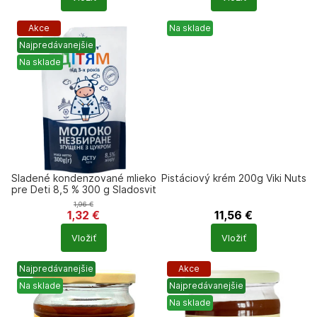
Akce
Na sklade
Najpredávanejšie
Na sklade
Sladené kondenzované mlieko
Pistáciový krém 200g Viki Nuts
pre Deti 8,5 % 300 g Sladosvit
1,96
€
1,32
€
11,56
€
Počet
Počet
Vložiť
Vložiť
produktů
produktů
Najpredávanejšie
Akce
Na sklade
Najpredávanejšie
Na sklade