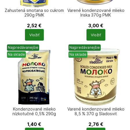
Zahustená smotana so cukrom
Varené kondenzované mlieko
290g PMK
Iriska 370g PMK
2,52
€
3,00
€
Počet
Počet
Vložiť
Vložiť
produktů
produktů
Najpredávanejšie
Najpredávanejšie
Na sklade
Na sklade
Kondenzované mlieko
Varené kondenzované mlieko
nízkotučné 0,5% 290g
8,5 % 370 g Sladosvit
Sladosvit
1,40
€
2,76
€
Počet
Počet