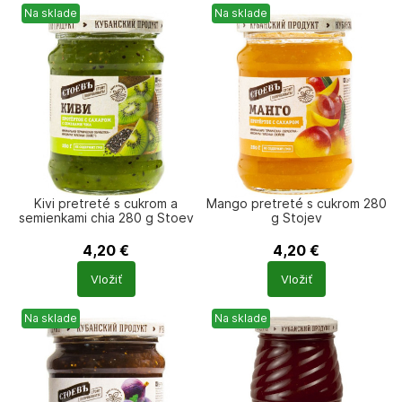
Na sklade
Na sklade
Kivi pretreté s cukrom a
Mango pretreté s cukrom 280
semienkami chia 280 g Stoev
g Stojev
4,20
€
4,20
€
Počet
Počet
Vložiť
Vložiť
produktů
produktů
Na sklade
Na sklade