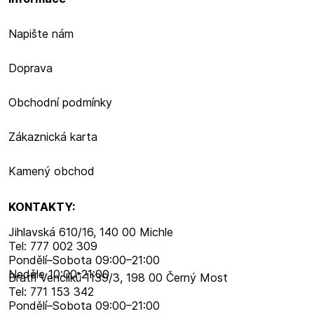
Napište nám
Doprava
Obchodní podmínky
Zákaznická karta
Kamený obchod
KONTAKTY:
Jihlavská 610/16, 140 00 Michle
Tel: 777 002 309
Pondělí–​Sobota 09:00–​21:00
Neděle 10:00-21:00
Bratří Venclíků 1139/3, 198 00 Černý Most
Tel: 771 153 342
Pondělí–​Sobota 09:00–​21:00