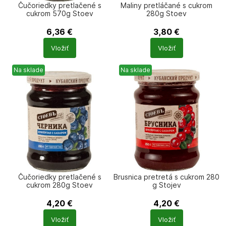
Čučoriedky pretlačené s
Maliny pretláčané s cukrom
cukrom 570g Stoev
280g Stoev
6,36
€
3,80
€
Počet
Počet
Vložiť
Vložiť
produktů
produktů
Na sklade
Na sklade
Čučoriedky pretlačené s
Brusnica pretretá s cukrom 280
cukrom 280g Stoev
g Stojev
4,20
€
4,20
€
Počet
Počet
Vložiť
Vložiť
produktů
produktů