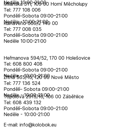
Neděle 10:00-21:00
Milánská 311, 109 00 Horní Měcholupy
Tel: 777 108 006
Pondělí–​Sobota 09:00–​21:00
Neděle -10:00-21:00
Kulhavého 669/2 149 00
Tel: 777 008 035
Pondělí–​Sobota 09:00–​21:00
Neděle 10:00-21:00
Heřmanova 594/52, 170 00 Holešovice
Tel: 608 800 408
Pondělí–​Sobota 09:00–​21:00
Neděle - 10:00-21:00
Žitná 565/16, 120 00 Nové Město
Tel: 777 136 524
Pondělí– Sobota 09:00–21:00
Neděle - 10:00-21:00
Topolová 2915/16, 106 00 Záběhlice
Tel: 608 439 132
Pondělí–​Sobota 09:00–​21:00
Neděle - 10:00-21:00
E-mail: info@kolobok.eu