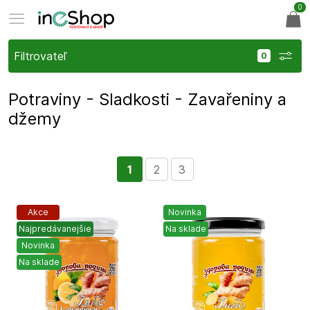
0
Filtrovateľ
Potraviny - Sladkosti - Zavařeniny a
džemy
1
2
3
Akce
Novinka
Najpredávanejšie
Na sklade
Novinka
Na sklade