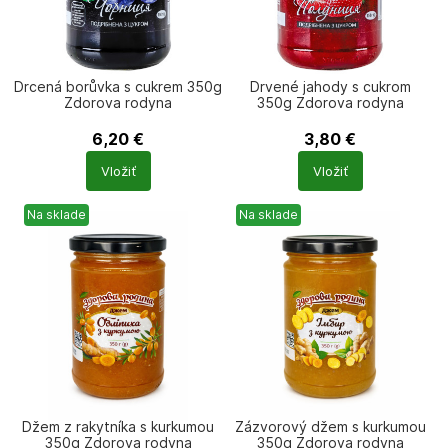
Drcená borůvka s cukrem 350g
Drvené jahody s cukrom
Zdorova rodyna
350g Zdorova rodyna
6,20
€
3,80
€
Počet
Počet
Vložiť
Vložiť
produktů
produktů
Na sklade
Na sklade
Džem z rakytníka s kurkumou
Zázvorový džem s kurkumou
350g Zdorova rodyna
350g Zdorova rodyna