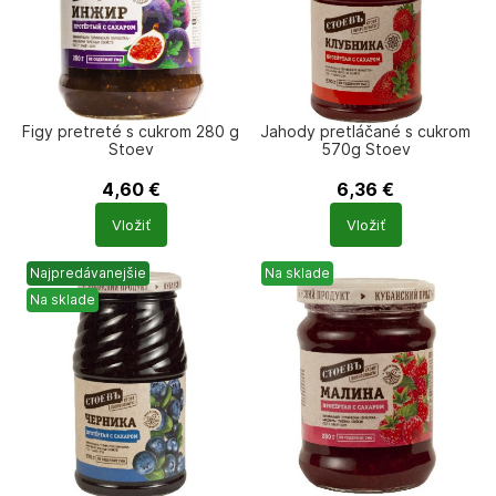
Figy pretreté s cukrom 280 g
Jahody pretláčané s cukrom
Stoev
570g Stoev
4,60
€
6,36
€
Počet
Počet
Vložiť
Vložiť
produktů
produktů
Najpredávanejšie
Na sklade
Na sklade