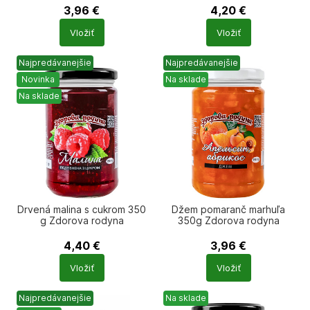
3,96
€
4,20
€
Počet
Počet
Vložiť
Vložiť
produktů
produktů
Najpredávanejšie
Najpredávanejšie
Novinka
Na sklade
Na sklade
Drvená malina s cukrom 350
Džem pomaranč marhuľa
g Zdorova rodyna
350g Zdorova rodyna
4,40
€
3,96
€
Počet
Počet
Vložiť
Vložiť
produktů
produktů
Najpredávanejšie
Na sklade