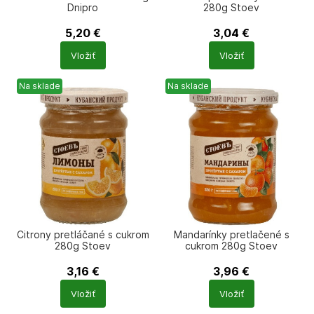
Dnipro
280g Stoev
5,20
€
3,04
€
Počet
Počet
Vložiť
Vložiť
produktů
produktů
Na sklade
Na sklade
Citrony pretláčané s cukrom
Mandarínky pretlačené s
280g Stoev
cukrom 280g Stoev
3,16
€
3,96
€
Počet
Počet
Vložiť
Vložiť
produktů
produktů