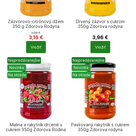
Zázvorovo-citrónový džem
Drvený zázvor s cukrom
350 g Zdorova Rodyna
350g Zdorova rodyna
3,96
€
3,16
€
3,96
€
Počet
Počet
Vložiť
Vložiť
produktů
produktů
Najpredávanejšie
Najpredávanejšie
Novinka
Novinka
Na sklade
Na sklade
Malina a rakytník drcené s
Pasírovaný rakytník s cukrem
cukrem 350g Zdorova Rodina
350g Zdorova rodyna