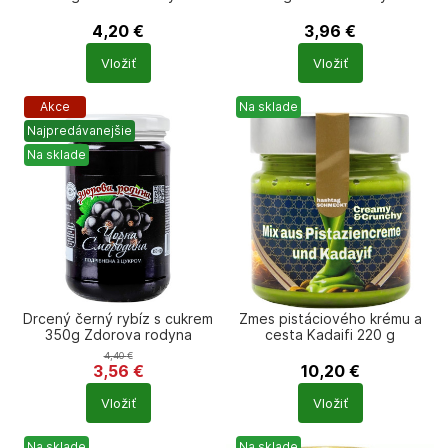
4,20
€
3,96
€
Počet
Počet
Vložiť
Vložiť
produktů
produktů
Akce
Na sklade
Najpredávanejšie
Na sklade
Drcený černý rybíz s cukrem
Zmes pistáciového krému a
350g Zdorova rodyna
cesta Kadaifi 220 g
4,40
€
3,56
€
10,20
€
Počet
Počet
Vložiť
Vložiť
produktů
produktů
Na sklade
Na sklade