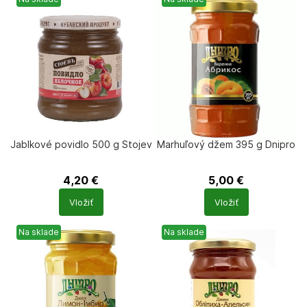
Jablkové povidlo 500 g Stojev
Marhuľový džem 395 g Dnipro
4,20
€
5,00
€
Počet
Počet
Vložiť
Vložiť
produktů
produktů
Na sklade
Na sklade