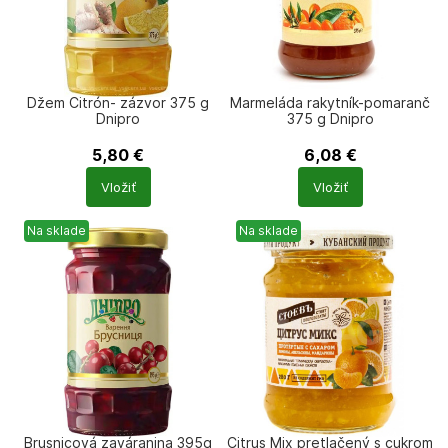
Džem Citrón- zázvor 375 g
Marmeláda rakytník-pomaranč
Dnipro
375 g Dnipro
5,80
€
6,08
€
Počet
Počet
Vložiť
Vložiť
produktů
produktů
Na sklade
Na sklade
Brusnicová zaváranina 395g
Citrus Mix pretlačený s cukrom