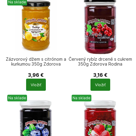
Na sklade
Zázvorový džem s citrónom a
Červený rybíz drcené s cukrem
kurkumou 350g Zdorova
350g Zdorova Rodina
rodyna
3,96
€
3,16
€
Počet
Počet
Vložiť
Vložiť
produktů
produktů
Na sklade
Na sklade