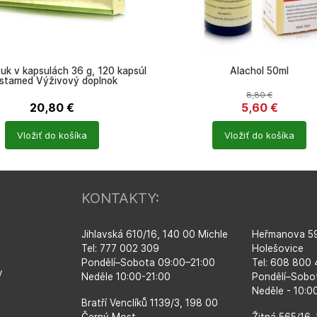
tuk v kapsulách 36 g, 120 kapsúl
Alachol 50ml
stamed Výživový doplnok
8,80
€
20,80
€
5,60
€
Počet
Vložiť do košíka
Vložiť do košíka
ů
produktů
KONTAKTY:
Jihlavská 610/16, 140 00 Michle
Heřmanova 59
Tel: 777 002 309
Holešovice
Pondělí–​Sobota 09:00–​21:00
Tel: 608 800
y
Neděle 10:00-21:00
Pondělí–​Sobo
Neděle - 10:
Bratří Venclíků 1139/3, 198 00
Černý Most
Žitná 565/16,