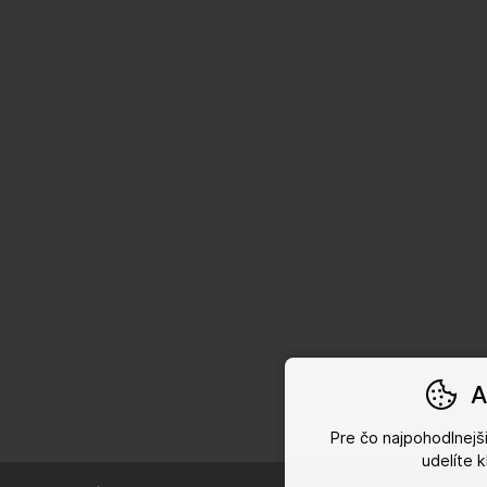
A
Pre čo najpohodlnej
udelíte 