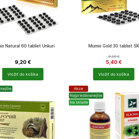
o Natural 60 tabliet Unkuri
Mumio Gold 30 tabliet S
6,20
€
9,20
€
5,40
€
Počet
Vložiť do košíka
Vložiť do košíka
ů
produktů
nejšie
Akce
Najpredávanejšie
Na sklade