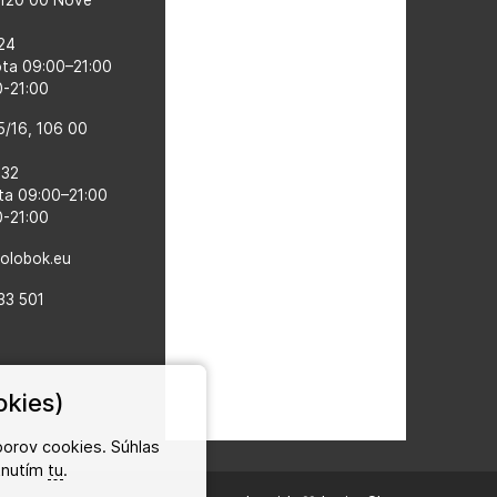
524
ota 09:00–21:00
0-21:00
5/16, 106 00
132
ta 09:00–​21:00
0-21:00
kolobok.eu
33 501
okies)
orov cookies. Súhlas
iknutím
tu
.