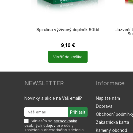
Spirulina výživový doplněk 60tbl
Jazvečí 
Su
9,16
€
Počet
Počet
Vložiť do košíka
produktů
produkt
NEWSLETTER
Informace
Novinky a akcie na Váš email?
Napište nám
Doprava
Obchodní podmínk
Súhlasím so
spracovaním
Zákaznická karta
osobných údajov
pre účely
zasielania obchodného sdelenia.
Kamený obchod