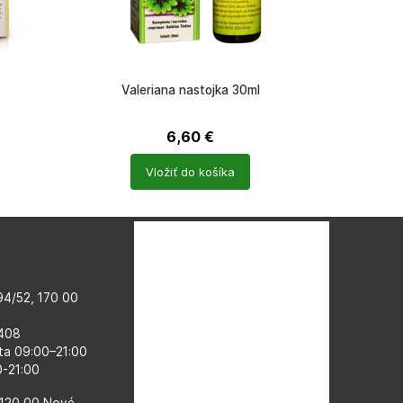
Valeriana nastojka 30ml
6,60
€
Počet
Vložiť do košíka
produktů
4/52, 170 00
 408
ta 09:00–​21:00
00-21:00
 120 00 Nové