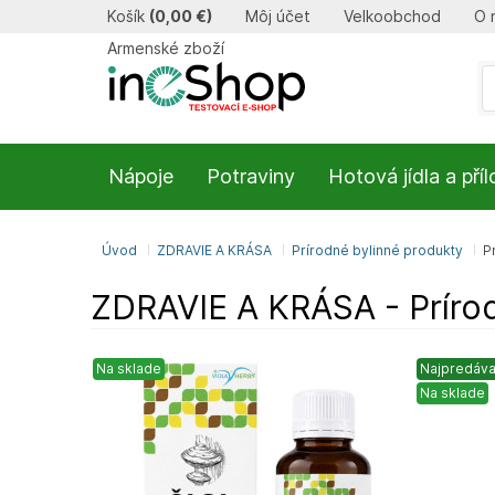
Košík
(
0,00 €
)
Môj účet
Velkoobchod
O 
Armenské zboží
Nápoje
Potraviny
Hotová jídla a pří
Úvod
ZDRAVIE A KRÁSA
Prírodné bylinné produkty
P
ZDRAVIE A KRÁSA - Prírodn
Na sklade
Najpredáva
Na sklade