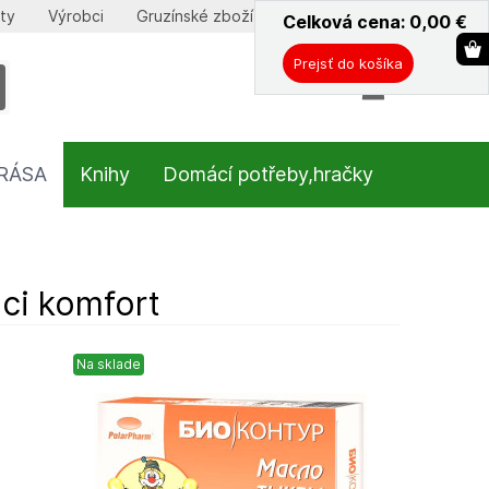
ty
Výrobci
Gruzínské zboží
Celková cena: 0,00
ˇ
€
Prejsť do košíka
KRÁSA
Knihy
Domácí potřeby,hračky
aci komfort
Na sklade