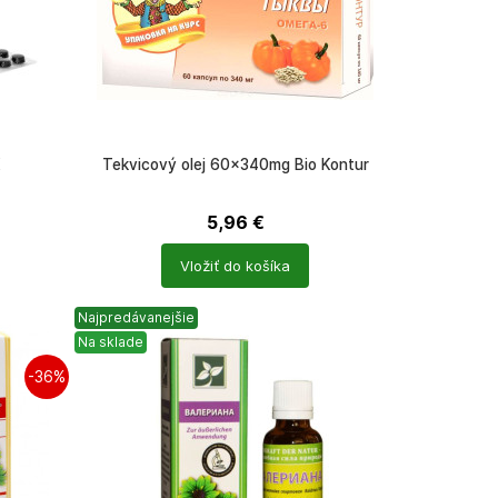
K
Tekvicový olej 60×340mg Bio Kontur
5,96
€
Počet
Vložiť do košíka
produktů
Najpredávanejšie
Na sklade
-36%