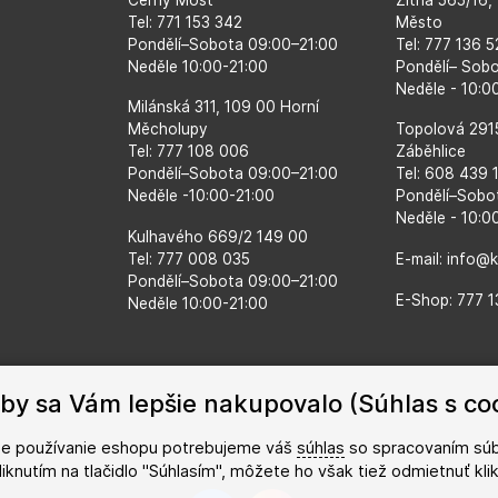
Tel: 771 153 342
Město
Pondělí–​Sobota 09:00–​21:00
Tel: 777 136 
Neděle 10:00-21:00
Pondělí– Sob
Neděle - 10:0
Milánská 311, 109 00 Horní
Měcholupy
Topolová 291
Tel: 777 108 006
Záběhlice
Pondělí–​Sobota 09:00–​21:00
Tel: 608 439 
Neděle -10:00-21:00
Pondělí–​Sobo
Neděle - 10:0
Kulhavého 669/2 149 00
Tel: 777 008 035
E-mail: info@
Pondělí–​Sobota 09:00–​21:00
E-Shop: 777 1
Neděle 10:00-21:00
by sa Vám lepšie nakupovalo (Súhlas s co
šie používanie eshopu potrebujeme váš
súhlas
so spracovaním súb
kliknutím na tlačidlo "Súhlasím", môžete ho však tiež odmietnuť kl