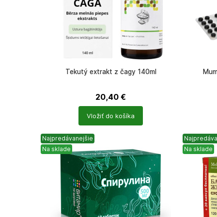
Tekutý extrakt z čagy 140ml
Mumi
20,40
€
Počet
Počet
Vložiť do košíka
produktů
produkt
Najpredávanejšie
Najpredáva
Na sklade
Na sklade