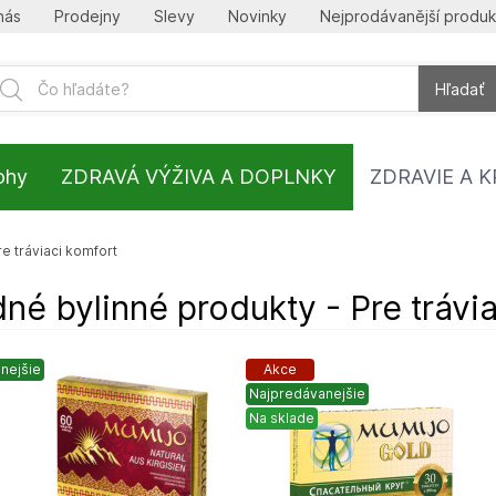
nás
Prodejny
Slevy
Novinky
Nejprodávanější produk
Hľadať
lohy
ZDRAVÁ VÝŽIVA A DOPLNKY
ZDRAVIE A 
re tráviaci komfort
é bylinné produkty - Pre trávi
nejšie
Akce
Najpredávanejšie
Na sklade