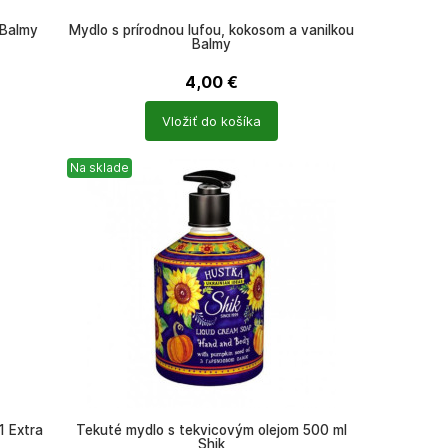
 Balmy
Mydlo s prírodnou lufou, kokosom a vanilkou
Balmy
4,00
€
Počet
Vložiť do košíka
produktů
Na sklade
 Extra
Tekuté mydlo s tekvicovým olejom 500 ml
Shik