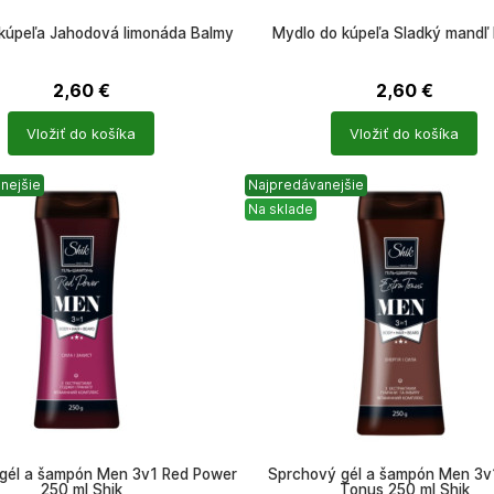
kúpeľa Jahodová limonáda Balmy
Mydlo do kúpeľa Sladký mandľ
2,60
€
2,60
€
Počet
Vložiť do košíka
Vložiť do košíka
ů
produktů
nejšie
Najpredávanejšie
Na sklade
gél a šampón Men 3v1 Red Power
Sprchový gél a šampón Men 3v1
250 ml Shik
Tonus 250 ml Shik