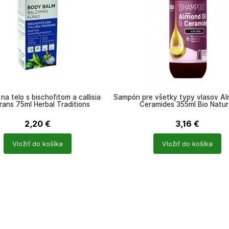
na telo s bischofitom a callisia
Šampón pre všetky typy vlasov Al
rans 75ml Herbal Traditions
Ceramides 355ml Bio Nature
2,20
€
3,16
€
Počet
Vložiť do košíka
Vložiť do košíka
ů
produktů