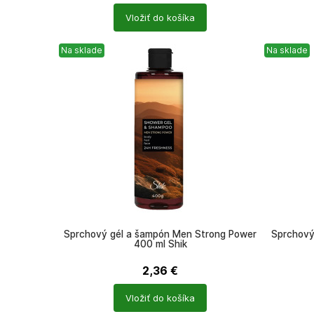
Počet
Počet
Vložiť do košíka
produktů
produkt
Na sklade
Na sklade
Sprchový gél a šampón Men Strong Power
Sprchový
400 ml Shik
2,36
€
Počet
Počet
Vložiť do košíka
produktů
produkt