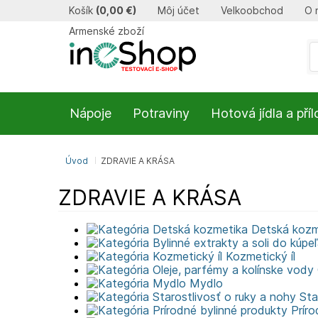
Košík
(
0,00 €
)
Môj účet
Velkoobchod
O 
Armenské zboží
Nápoje
Potraviny
Hotová jídla a pří
Úvod
ZDRAVIE A KRÁSA
ZDRAVIE A KRÁSA
Detská kozm
Kozmetický íl
Mydlo
Sta
Príro