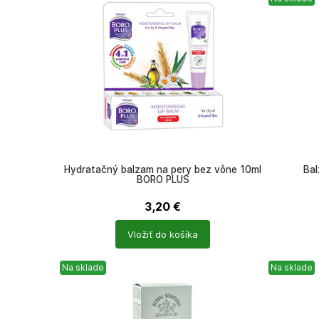
Hydratačný balzam na pery bez vône 10ml
Bal
BORO PLUS
3,20
€
Počet
Počet
Vložiť do košíka
produktů
produkt
Na sklade
Na sklade