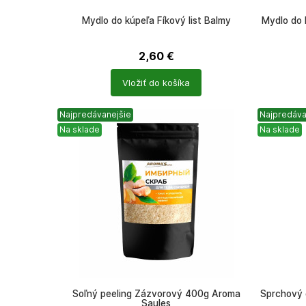
Mydlo do kúpeľa Fíkový list Balmy
Mydlo do 
2,60
€
Počet
Počet
Vložiť do košíka
produktů
produkt
Najpredávanejšie
Najpredáva
Na sklade
Na sklade
Soľný peeling Zázvorový 400g Aroma
Sprchový 
Saules