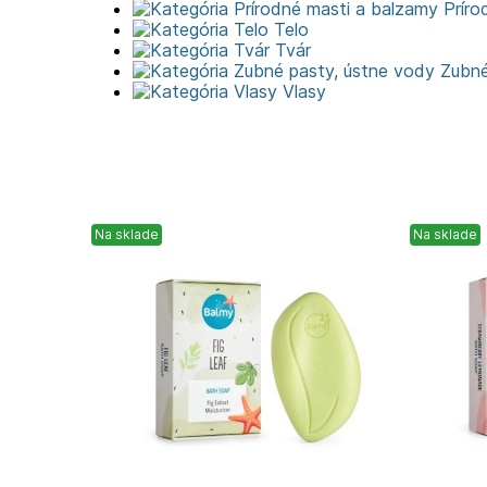
Príro
Telo
Tvár
Zubné
Vlasy
Na sklade
Na sklade