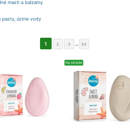
dné masti a balzamy
 pasty, ústne vody
1
...
2
3
53
Na sklade