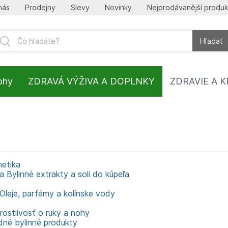
nás
Prodejny
Slevy
Novinky
Nejprodávanější produk
Hľadať
lohy
ZDRAVÁ VÝŽIVA A DOPLNKY
ZDRAVIE A 
etika
Bylinné extrakty a soli do kúpeľa
Oleje, parfémy a kolínske vody
rostlivosť o ruky a nohy
dné bylinné produkty