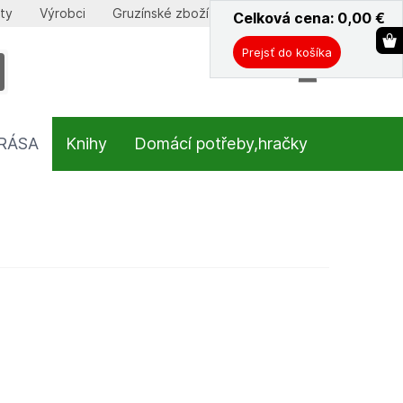
ty
Výrobci
Gruzínské zboží
Celková cena: 0,00
ˇ
€
Prejsť do košíka
KRÁSA
Knihy
Domácí potřeby,hračky