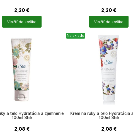
2,20
€
2,20
€
Počet
Vložiť do košíka
Vložiť do košíka
ů
produktů
Na sklade
ky a telo Hydratácia a zjemnenie
Krém na ruky a telo Hydratácia 
100ml Shik
100ml Shik
2,08
€
2,08
€