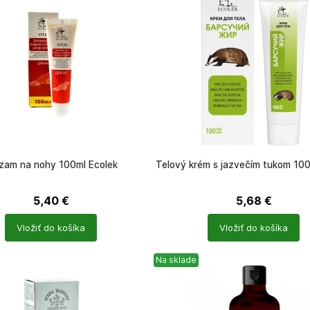
zam na nohy 100ml Ecolek
Telový krém s jazvečím tukom 100
5,40
€
5,68
€
Počet
Vložiť do košíka
Vložiť do košíka
ů
produktů
Na sklade