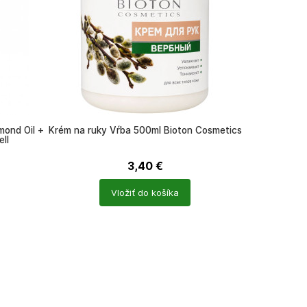
mond Oil +
Krém na ruky Vŕba 500ml Bioton Cosmetics
ll
3,40
€
Počet
Vložiť do košíka
produktů