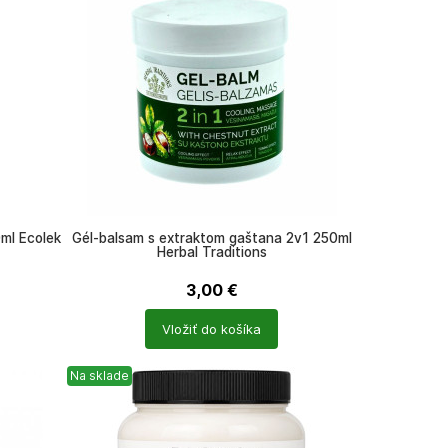
ml Ecolek
Gél-balsam s extraktom gaštana 2v1 250ml
Herbal Traditions
3,00
€
Počet
Vložiť do košíka
produktů
Na sklade