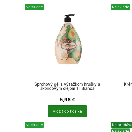
Na sklade
Na sklade
Sprchový gél s výťažkom hrušky a
Kré
škoricovým olejom 1 l Bianca
5,96
€
Počet
Počet
Vložiť do košíka
produktů
produkt
Na sklade
Najpredáva
Na sklade