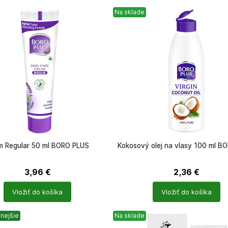
Na sklade
m Regular 50 ml BORO PLUS
Kokosový olej na vlasy 100 ml B
3,96
€
2,36
€
Počet
Vložiť do košíka
Vložiť do košíka
ů
produktů
nejšie
Na sklade