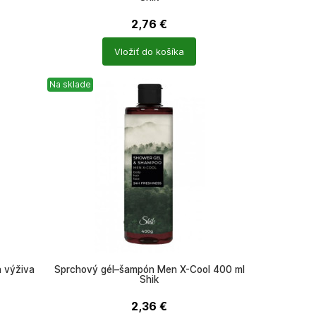
2,76
€
Počet
Vložiť do košíka
produktů
Na sklade
a výživa
Sprchový gél–šampón Men X-Cool 400 ml
Shik
2,36
€