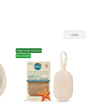
ďalej
Najpredávanejšie
Na sklade