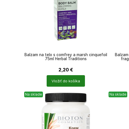
Balzam na telo s comfrey a marsh cinquefoil
Balzam 
75ml Herbal Traditions
frag
2,20
€
Počet
Počet
Vložiť do košíka
produktů
produkt
Na sklade
Na sklade