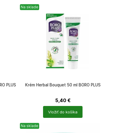
Na sklade
ORO PLUS
Krém Herbal Bouquet 50 ml BORO PLUS
5,40
€
Počet
Vložiť do košíka
produktů
Na sklade