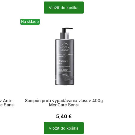
Počet
Vložiť do košíka
produktů
Na sklade
v Anti-
Šampón proti vypadávaniu vlasov 400g
e Sansi
MenCare Sansi
5,40
€
Počet
Vložiť do košíka
produktů