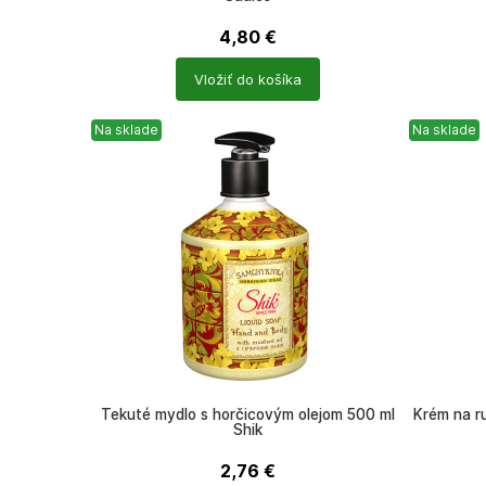
4,80
€
Počet
Počet
Vložiť do košíka
produktů
produkt
Na sklade
Na sklade
Tekuté mydlo s horčicovým olejom 500 ml
Krém na ru
Shik
2,76
€