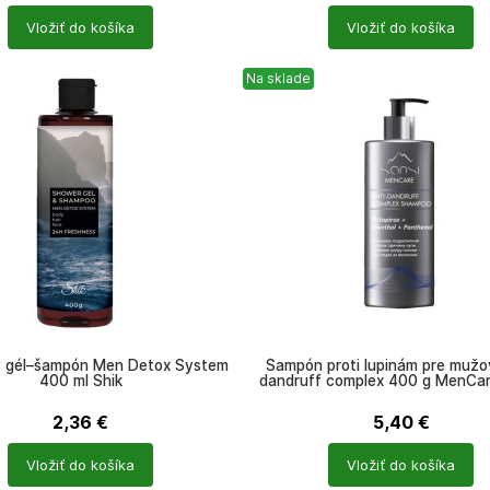
Počet
Vložiť do košíka
Vložiť do košíka
ů
produktů
Na sklade
 gél–šampón Men Detox System
Šampón proti lupinám pre mužo
400 ml Shik
dandruff complex 400 g MenCar
2,36
€
5,40
€
Počet
Vložiť do košíka
Vložiť do košíka
ů
produktů