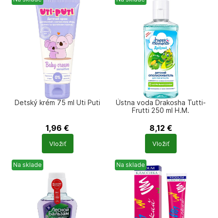
Detský krém 75 ml Uti Puti
Ústna voda Drakosha Tutti-
Frutti 250 ml H.M.
1,96
€
8,12
€
Počet
Počet
Vložiť
Vložiť
produktů
produktů
Na sklade
Na sklade