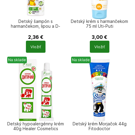
Detský šampón s
Detský krém s harmančekom
harmančekom, lipou a D-
75 ml Uti-Puti
panthenolom 200 ml QUACK
QUACK
2,36
€
3,00
€
Počet
Počet
Vložiť
Vložiť
produktů
produktů
Na sklade
Na sklade
Detský hypoalergénny krém
Detský krém Morjačok 44g
40g Healer Cosmetics
Fitodoctor