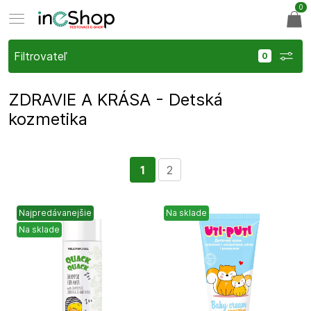
0
Filtrovateľ
ZDRAVIE A KRÁSA - Detská
kozmetika
1
2
Najpredávanejšie
Na sklade
Na sklade