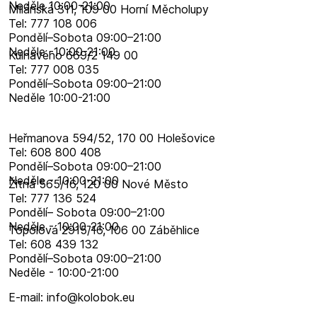
Neděle 10:00-21:00
Milánská 311, 109 00 Horní Měcholupy
Tel: 777 108 006
Pondělí–​Sobota 09:00–​21:00
Neděle -10:00-21:00
Kulhavého 669/2 149 00
Tel: 777 008 035
Pondělí–​Sobota 09:00–​21:00
Neděle 10:00-21:00
Heřmanova 594/52, 170 00 Holešovice
Tel: 608 800 408
Pondělí–​Sobota 09:00–​21:00
Neděle - 10:00-21:00
Žitná 565/16, 120 00 Nové Město
Tel: 777 136 524
Pondělí– Sobota 09:00–21:00
Neděle - 10:00-21:00
Topolová 2915/16, 106 00 Záběhlice
Tel: 608 439 132
Pondělí–​Sobota 09:00–​21:00
Neděle - 10:00-21:00
E-mail: info@kolobok.eu