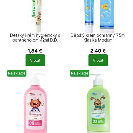
Detský krém hygienicky s
Dětský krém ochranný 75ml
panthenolom 42ml D.D.
Klasika Modum
1,84
€
2,40
€
Počet
Počet
Vložiť
Vložiť
produktů
produktů
Na sklade
Na sklade