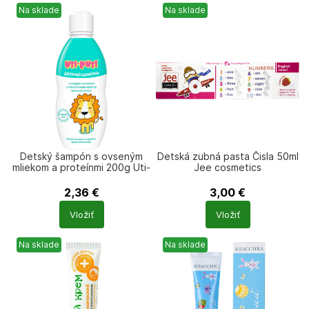
Na sklade
Na sklade
Detský šampón s ovseným
Detská zubná pasta Čisla 50ml
mliekom a proteínmi 200g Uti-
Jee cosmetics
Puti
2,36
€
3,00
€
Počet
Počet
Vložiť
Vložiť
produktů
produktů
Na sklade
Na sklade