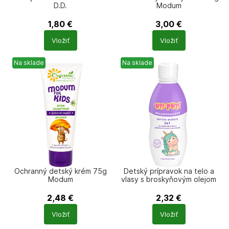
D.D.
Modum
1,80
€
3,00
€
Počet
Počet
Vložiť
Vložiť
produktů
produktů
Na sklade
Na sklade
Ochranný detský krém 75g
Detský prípravok na telo a
Modum
vlasy s broskyňovým olejom
200g Uti-Puti
2,48
€
2,32
€
Počet
Počet
Vložiť
Vložiť
produktů
produktů