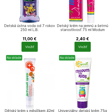
Detská ústna voda od 7 rokov
Detský krém na jemnú a šetrnú
250 ml L.B.
starostlivosť 75 ml Modum
Klassika
11,00
€
2,40
€
Počet
Počet
Vložiť
Vložiť
produktů
produktů
Na sklade
Na sklade
Dětský krém s měsíčkem 42ml
Univerzálny detský krém 75g