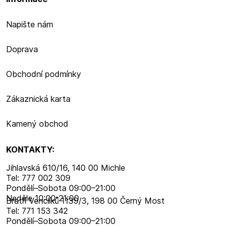
Napište nám
Doprava
Obchodní podmínky
Zákaznická karta
Kamený obchod
KONTAKTY:
Jihlavská 610/16, 140 00 Michle
Tel: 777 002 309
Pondělí–​Sobota 09:00–​21:00
Neděle 10:00-21:00
Bratří Venclíků 1139/3, 198 00 Černý Most
Tel: 771 153 342
Pondělí–​Sobota 09:00–​21:00