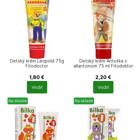
Detský krém Leopold 75g
Detský krém Antoška s
Fitodoctor
allantoinom 75 ml Fitodoktor
1,80
€
2,20
€
Počet
Počet
Vložiť
Vložiť
produktů
produktů
Na sklade
Na sklade