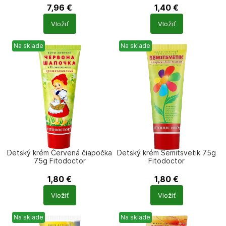
7,96
€
1,40
€
Počet
Počet
Vložiť
Vložiť
produktů
produktů
Na sklade
Na sklade
Detský krém Červená čiapočka
Detský krém Semitsvetik 75g
75g Fitodoctor
Fitodoctor
1,80
€
1,80
€
Počet
Počet
Vložiť
Vložiť
produktů
produktů
Na sklade
Na sklade