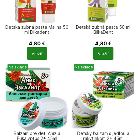
Detská zubná pasta Malina 50
Detská zubná pasta 50 ml
ml Bilkadent
BilkaDent
4,80
€
4,80
€
Počet
Počet
Vložiť
Vložiť
produktů
produktů
Na sklade
Na sklade
Balzam pre deti Aníz a
Detský balzam s jedľou a
Eukalyptus 2+ 45ml
rakytníkom 2+ 45ml