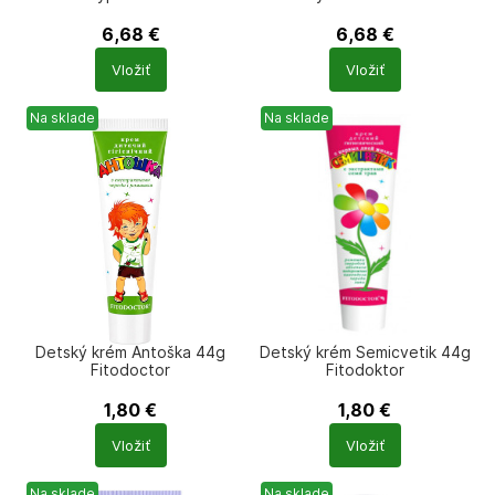
6,68
€
6,68
€
Počet
Počet
Vložiť
Vložiť
produktů
produktů
Na sklade
Na sklade
Detský krém Antoška 44g
Detský krém Semicvetik 44g
Fitodoctor
Fitodoktor
1,80
€
1,80
€
Počet
Počet
Vložiť
Vložiť
produktů
produktů
Na sklade
Na sklade