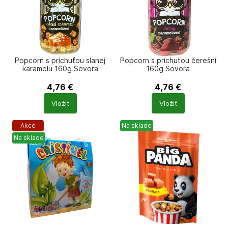
Popcorn s príchuťou slanej
Popcorn s príchuťou čerešní
karamelu 160g Sovora
160g Sovora
4,76
€
4,76
€
Počet
Počet
Vložiť
Vložiť
produktů
produktů
Akce
Na sklade
Na sklade