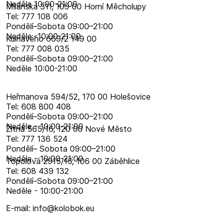
Neděle 10:00-21:00
Milánská 311, 109 00 Horní Měcholupy
Tel: 777 108 006
Pondělí–​Sobota 09:00–​21:00
Neděle -10:00-21:00
Kulhavého 669/2 149 00
Tel: 777 008 035
Pondělí–​Sobota 09:00–​21:00
Neděle 10:00-21:00
Heřmanova 594/52, 170 00 Holešovice
Tel: 608 800 408
Pondělí–​Sobota 09:00–​21:00
Neděle - 10:00-21:00
Žitná 565/16, 120 00 Nové Město
Tel: 777 136 524
Pondělí– Sobota 09:00–21:00
Neděle - 10:00-21:00
Topolová 2915/16, 106 00 Záběhlice
Tel: 608 439 132
Pondělí–​Sobota 09:00–​21:00
Neděle - 10:00-21:00
E-mail: info@kolobok.eu