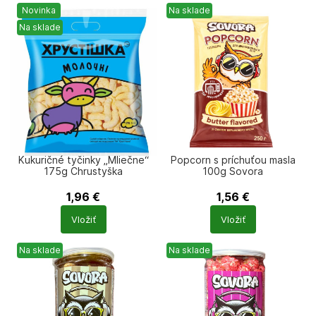
Novinka
Na sklade
Na sklade
Kukuričné tyčinky „Mliečne“
Popcorn s príchuťou masla
175g Chrustyška
100g Sovora
1,96
€
1,56
€
Počet
Počet
Vložiť
Vložiť
produktů
produktů
Na sklade
Na sklade