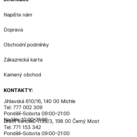
Napište nám
Doprava
Obchodní podmínky
Zákaznická karta
Kamený obchod
KONTAKTY:
Jihlavská 610/16, 140 00 Michle
Tel: 777 002 309
Pondělí–​Sobota 09:00–​21:00
Neděle 10:00-21:00
Bratří Venclíků 1139/3, 198 00 Černý Most
Tel: 771 153 342
Pondělí–​Sobota 09:00–​21:00