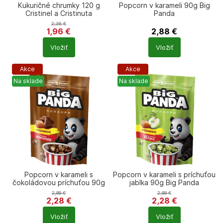
Kukuričné chrumky 120 g
Popcorn v karameli 90g Big
Cristinel a Cristinuta
Panda
2,36
€
1,96
€
2,88
€
Počet
Počet
Vložiť
Vložiť
produktů
produktů
Akce
Akce
Na sklade
Na sklade
Popcorn v karameli s
Popcorn v karameli s príchuťou
čokoládovou príchuťou 90g
jablka 90g Big Panda
Big Panda
2,88
€
2,88
€
2,28
€
2,28
€
Počet
Počet
Vložiť
Vložiť
produktů
produktů