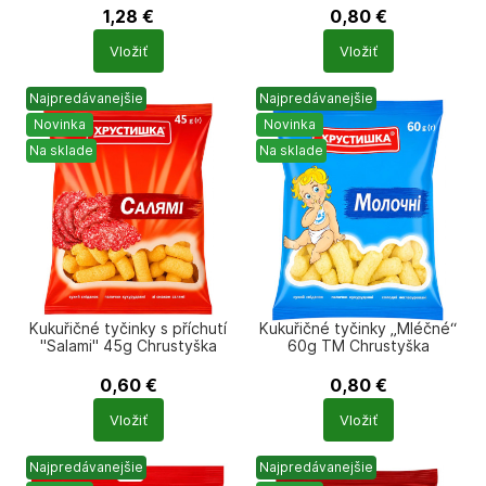
1,28
€
0,80
€
Počet
Počet
Vložiť
Vložiť
produktů
produktů
Najpredávanejšie
Najpredávanejšie
Novinka
Novinka
Na sklade
Na sklade
Kukuřičné tyčinky s příchutí
Kukuřičné tyčinky „Mléčné“
"Salami" 45g Chrustyška
60g TM Chrustyška
0,60
€
0,80
€
Počet
Počet
Vložiť
Vložiť
produktů
produktů
Najpredávanejšie
Najpredávanejšie