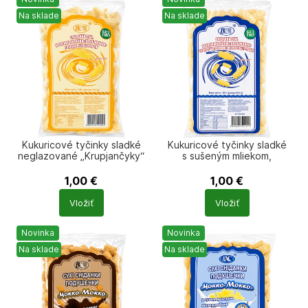
Na sklade
Na sklade
Kukuricové tyčinky sladké
Kukuricové tyčinky sladké
neglazované „Krupjančyky“
s sušeným mliekom,
100 g BXC
neglazované „Krupjančyky“
100 g BXC
1,00
€
1,00
€
Počet
Počet
Vložiť
Vložiť
produktů
produktů
Novinka
Novinka
Na sklade
Na sklade