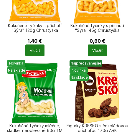
Kukuřičné tyčinky s příchutí
Kukuřičné tyčinky s příchutí
"Sýra" 120g Chrustyška
"Sýra" 45g Chrustyška
1,40
€
0,60
€
Počet
Počet
Vložiť
Vložiť
produktů
produktů
Novinka
Najpredávanejšie
Na sklade
Novinka
Na sklade
Kukuřičné tyčinky mléčné,
Figurky KRESKO s čokoládovou
sladké, nepolévané 60g TM
príchuťou 170g АВК