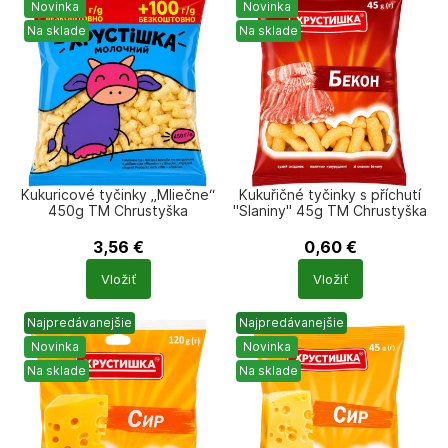
Novinka
Novinka
Na sklade
Na sklade
Kukuricové tyčinky „Mliečne“
Kukuřičné tyčinky s příchutí
450g TM Chrustyška
"Slaniny" 45g TM Chrustyška
3,56
€
0,60
€
Počet
Počet
Vložiť
Vložiť
produktů
produktů
Najpredávanejšie
Najpredávanejšie
Novinka
Novinka
Na sklade
Na sklade