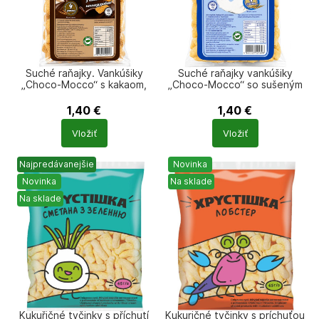
Suché raňajky. Vankúšiky
Suché raňajky vankúšiky
„Choco-Mocco“ s kakaom,
„Choco-Mocco“ so sušeným
neglazované 180 g ВХС
mliekom, neglazované 180 g
ВХС
1,40
€
1,40
€
Počet
Počet
Vložiť
Vložiť
produktů
produktů
Najpredávanejšie
Novinka
Novinka
Na sklade
Na sklade
Kukuřičné tyčinky s příchutí
Kukuričné tyčinky s príchuťou