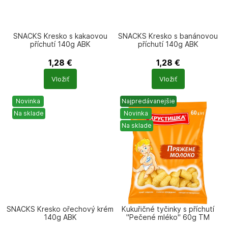
SNACKS Kresko s kakaovou
SNACKS Kresko s banánovou
příchutí 140g ABK
příchutí 140g ABK
1,28
€
1,28
€
Počet
Počet
Vložiť
Vložiť
produktů
produktů
Novinka
Najpredávanejšie
Na sklade
Novinka
Na sklade
SNACKS Kresko ořechový krém
Kukuřičné tyčinky s příchutí
140g ABK
"Pečené mléko" 60g TM
Chrustyška