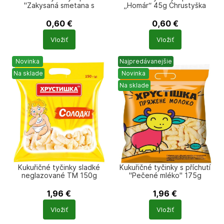
"Zakysaná smetana s
„Homár“ 45g Chrustyška
bylinkami" 45g Chrustyška
0,60
€
0,60
€
Počet
Počet
Vložiť
Vložiť
produktů
produktů
Novinka
Najpredávanejšie
Na sklade
Novinka
Na sklade
Kukuřičné tyčinky sladké
Kukuřičné tyčinky s příchutí
neglazované TM 150g
"Pečené mléko" 175g
Chrustyška
Chrustyška
1,96
€
1,96
€
Počet
Počet
Vložiť
Vložiť
produktů
produktů