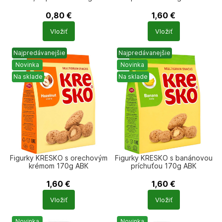
Chrustyška
0,80
€
1,60
€
Počet
Počet
Vložiť
Vložiť
produktů
produktů
Najpredávanejšie
Najpredávanejšie
Novinka
Novinka
Na sklade
Na sklade
Figurky KRESKO s orechovým
Figurky KRESKO s banánovou
krémom 170g АВК
príchuťou 170g АВК
1,60
€
1,60
€
Počet
Počet
Vložiť
Vložiť
produktů
produktů
Novinka
Novinka