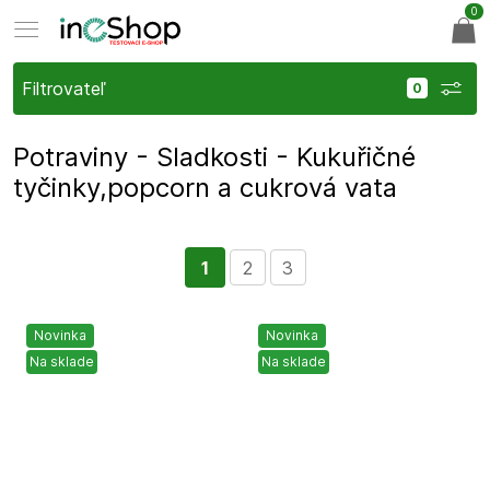
0
Filtrovateľ
Potraviny - Sladkosti - Kukuřičné
tyčinky,popcorn a cukrová vata
1
2
3
Novinka
Novinka
Na sklade
Na sklade