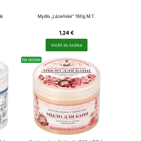
ik
Mydlo „Lázeňské“ 180g M.T.
1,24
€
Počet
Vložiť do košíka
produktů
Na sklade