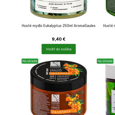
Husté mydlo Eukalyptus 250ml AromaSaules
Husté 
9,40
€
Počet
Počet
Vložiť do košíka
produktů
produkt
Na sklade
Na sklade