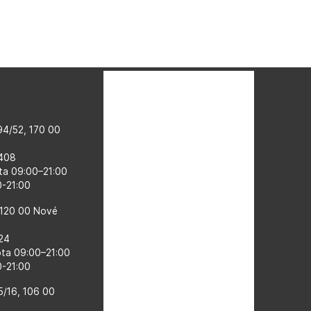
4/52, 170 00
 408
ta 09:00–​21:00
00-21:00
 120 00 Nové
524
ota 09:00–21:00
0-21:00
5/16, 106 00