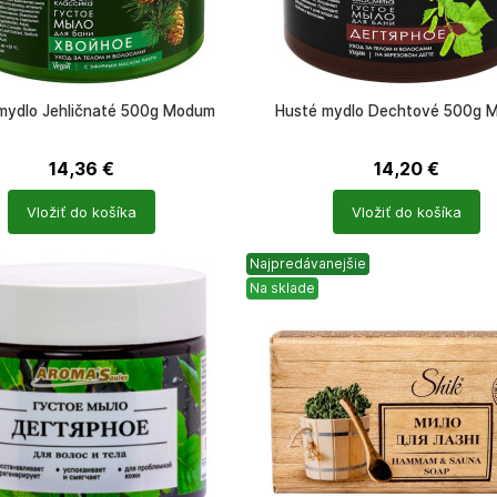
mydlo Jehličnaté 500g Modum
Husté mydlo Dechtové 500g 
14,36
€
14,20
€
Počet
Vložiť do košíka
Vložiť do košíka
ů
produktů
Najpredávanejšie
Na sklade