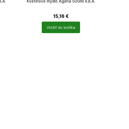
B.A.
Kvetinové mydlo Agafia 500ml R.B.A.
15,16
€
Počet
Vložiť do košíka
produktů