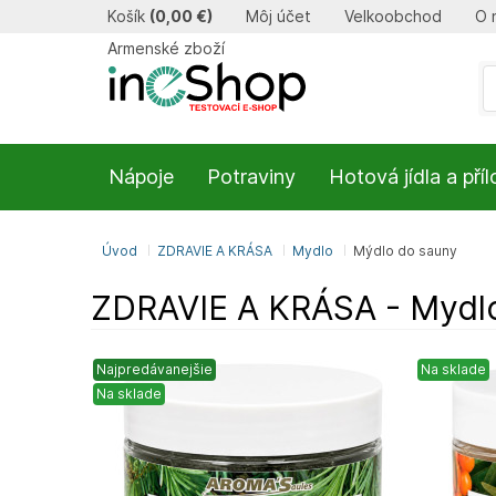
Košík
(
0,00 €
)
Môj účet
Velkoobchod
O 
Armenské zboží
Nápoje
Potraviny
Hotová jídla a pří
Úvod
ZDRAVIE A KRÁSA
Mydlo
Mýdlo do sauny
ZDRAVIE A KRÁSA - Mydlo
Najpredávanejšie
Na sklade
Na sklade