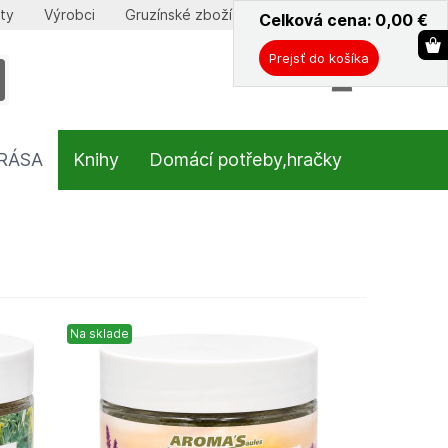
ty
Výrobci
Gruzínské zboží
Celková cena: 0,00
ˇ
€
Prejsť do košíka
KRÁSA
Knihy
Domácí potřeby,hračky
Na sklade