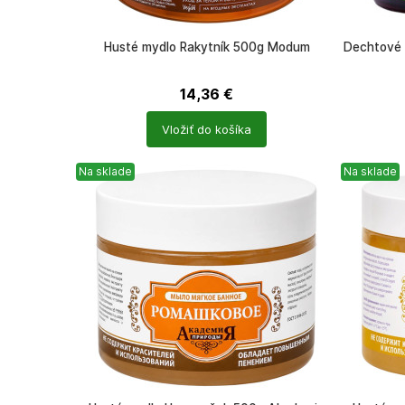
Husté mydlo Rakytník 500g Modum
Dechtové 
14,36
€
Počet
Počet
Vložiť do košíka
produktů
produkt
Na sklade
Na sklade