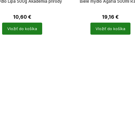
dlo Lipa 500g Akademia prírody
Biele mydlo Agafia 500ml R.
10,60
€
19,16
€
Počet
Vložiť do košíka
Vložiť do košíka
ů
produktů