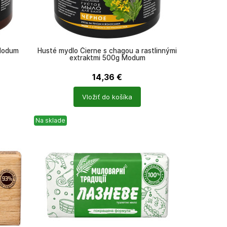
Modum
Husté mydlo Čierne s chagou a rastlinnými
extraktmi 500g Modum
14,36
€
Počet
Vložiť do košíka
produktů
Na sklade