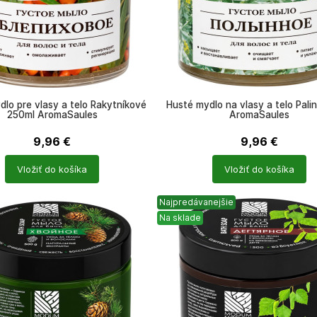
dlo pre vlasy a telo Rakytníkové
Husté mydlo na vlasy a telo Pali
250ml AromaSaules
AromaSaules
9,96
€
9,96
€
Počet
Vložiť do košíka
Vložiť do košíka
ů
produktů
Najpredávanejšie
Na sklade