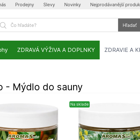
nás
Prodejny
Slevy
Novinky
Nejprodávanější produk
Hľadať
lohy
ZDRAVÁ VÝŽIVA A DOPLNKY
ZDRAVIE A 
 - Mýdlo do sauny
Na sklade