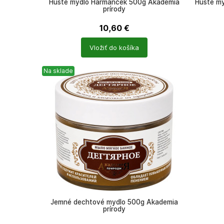
Husté mydlo Harmanček 500g Akademia
Husté my
prírody
10,60
€
Počet
Počet
Vložiť do košíka
produktů
produkt
Na sklade
Jemné dechtové mydlo 500g Akademia
prírody