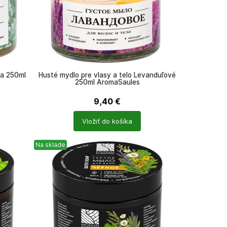
na 250ml
Husté mydlo pre vlasy a telo Levanduľové
250ml AromaSaules
9,40
€
Počet
Vložiť do košíka
produktů
Na sklade