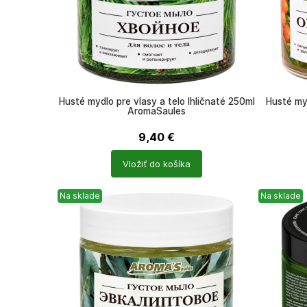
Husté mydlo pre vlasy a telo Ihličnaté 250ml
Husté my
AromaSaules
9,40
€
Počet
Počet
Vložiť do košíka
produktů
produkt
Na sklade
Na sklade