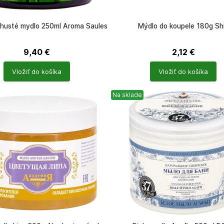
husté mydlo 250ml Aroma Saules
Mýdlo do koupele 180g Sh
9,40
€
2,12
€
Počet
Vložiť do košíka
Vložiť do košíka
ů
produktů
Na sklade