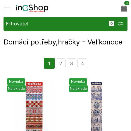
0
Filtrovateľ
Domácí potřeby,hračky - Velikonoce
1
2
3
4
Novinka
Novinka
Na sklade
Na sklade