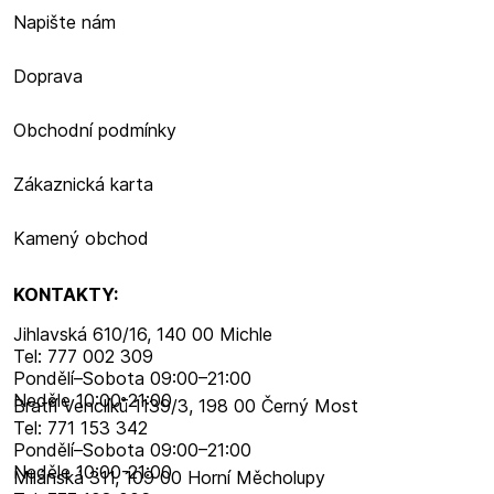
Napište nám
Doprava
Obchodní podmínky
Zákaznická karta
Kamený obchod
KONTAKTY:
Jihlavská 610/16, 140 00 Michle
Tel: 777 002 309
Pondělí–​Sobota 09:00–​21:00
Neděle 10:00-21:00
Bratří Venclíků 1139/3, 198 00 Černý Most
Tel: 771 153 342
Pondělí–​Sobota 09:00–​21:00
Neděle 10:00-21:00
Milánská 311, 109 00 Horní Měcholupy