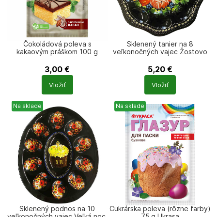
Čokoládová poleva s
Sklenený tanier na 8
kakaovým práškom 100 g
veľkonočných vajec Žostovo
Ukrasa
čierny priemer 21 cm
3,00
€
5,20
€
Počet
Počet
Vložiť
Vložiť
produktů
produktů
Na sklade
Na sklade
Sklenený podnos na 10
Cukrárska poleva (rôzne farby)
veľkonočných vajec Veľká noc,
75 g Ukrasa