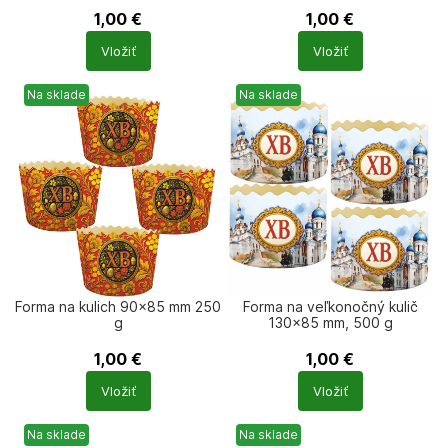
1,00
€
1,00
€
Počet
Počet
Vložiť
Vložiť
produktů
produktů
Na sklade
Na sklade
Forma na kulich 90×85 mm 250
Forma na veľkonočný kulič
g
130×85 mm, 500 g
1,00
€
1,00
€
Počet
Počet
Vložiť
Vložiť
produktů
produktů
Na sklade
Na sklade