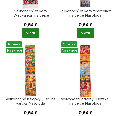
Velikonoční etikety
Velikonoční etikety "Porcelan"
"Vyšuvanka" na vejce
na vejce Nasoloda
Nasoloda
0,64
€
0,64
€
Počet
Počet
Vložiť
Vložiť
produktů
produktů
Novinka
Novinka
Na sklade
Na sklade
Veľkonočné nálepky „Jar“ na
Velikonoční etikety "Dětske"
vajíčka Nasoloda
na vejce Nasoloda
0,64
€
0,64
€