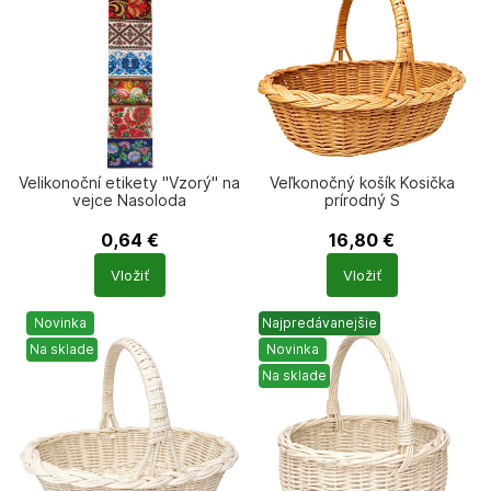
Velikonoční etikety "Vzorý" na
Veľkonočný košík Kosička
vejce Nasoloda
prírodný S
0,64
€
16,80
€
Počet
Počet
Vložiť
Vložiť
produktů
produktů
Novinka
Najpredávanejšie
Na sklade
Novinka
Na sklade