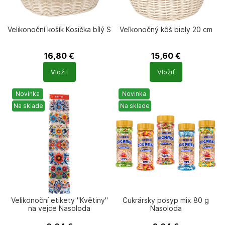
Velikonoční košík Kosička bílý S
Veľkonočný kôš biely 20 cm
16,80
€
15,60
€
Počet
Počet
Vložiť
Vložiť
produktů
produktů
Novinka
Novinka
Na sklade
Na sklade
Velikonoční etikety "Květiny"
Cukrársky posyp mix 80 g
na vejce Nasoloda
Nasoloda