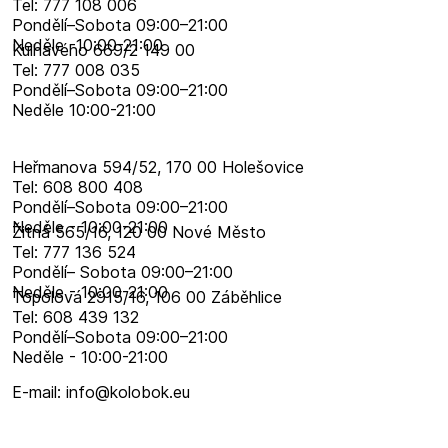
Tel: 777 108 006
Pondělí–​Sobota 09:00–​21:00
Neděle -10:00-21:00
Kulhavého 669/2 149 00
Tel: 777 008 035
Pondělí–​Sobota 09:00–​21:00
Neděle 10:00-21:00
Heřmanova 594/52, 170 00 Holešovice
Tel: 608 800 408
Pondělí–​Sobota 09:00–​21:00
Neděle - 10:00-21:00
Žitná 565/16, 120 00 Nové Město
Tel: 777 136 524
Pondělí– Sobota 09:00–21:00
Neděle - 10:00-21:00
Topolová 2915/16, 106 00 Záběhlice
Tel: 608 439 132
Pondělí–​Sobota 09:00–​21:00
Neděle - 10:00-21:00
E-mail: info@kolobok.eu