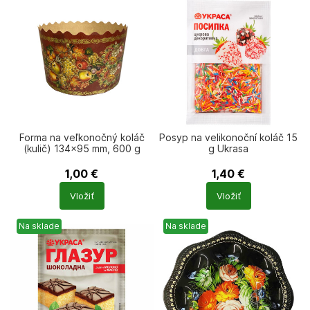
Forma na veľkonočný koláč
Posyp na velikonoční koláč 15
(kulič) 134×95 mm, 600 g
g Ukrasa
1,00
€
1,40
€
Počet
Počet
Vložiť
Vložiť
produktů
produktů
Na sklade
Na sklade