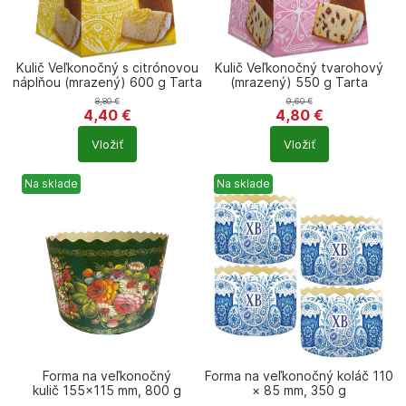
Kulič Veľkonočný s citrónovou
Kulič Veľkonočný tvarohový
náplňou (mrazený) 600 g Tarta
(mrazený) 550 g Tarta
8,80
€
9,60
€
4,40
€
4,80
€
Počet
Počet
Vložiť
Vložiť
produktů
produktů
Na sklade
Na sklade
Forma na veľkonočný
Forma na veľkonočný koláč 110
kulič 155×115 mm, 800 g
× 85 mm, 350 g