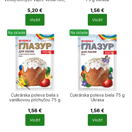
Žostovo 24,5 × 21 cm
5,20
€
1,56
€
Počet
Počet
Vložiť
Vložiť
produktů
produktů
Na sklade
Na sklade
Cukrárska poleva biela s
Cukrárska poleva biela 75 g
vanilkovou príchuťou 75 g
Ukrasa
Ukrasa
1,56
€
1,56
€
Počet
Počet
Vložiť
Vložiť
produktů
produktů