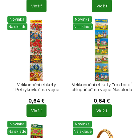
Počet
Počet
Vložiť
Vložiť
produktů
produktů
Novinka
Novinka
Na sklade
Na sklade
Velikonoční etikety
Velikonoční etikety "roztomilí
"Petrykovka" na vejce
chlupáčci" na vejce Nasoloda
Nasoloda
0,64
€
0,64
€
Počet
Počet
Vložiť
Vložiť
produktů
produktů
Novinka
Novinka
Na sklade
Na sklade