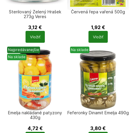
Sterilovaný Zelený Hrašek
Červená řepa vařená 500g
273g Veres
3,12
€
1,92
€
Počet
Počet
Vložiť
Vložiť
produktů
produktů
Najpredávanejšie
Na sklade
Na sklade
Emelja nakládané patyzony
Feferonky Dinamit Emelja 490g
430g
4,72
€
3,80
€