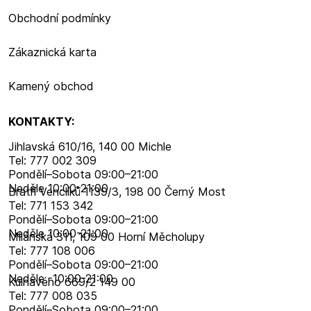
Obchodní podmínky
Zákaznická karta
Kamený obchod
KONTAKTY:
Jihlavská 610/16, 140 00 Michle
Tel: 777 002 309
Pondělí–​Sobota 09:00–​21:00
Neděle 10:00-21:00
Bratří Venclíků 1139/3, 198 00 Černý Most
Tel: 771 153 342
Pondělí–​Sobota 09:00–​21:00
Neděle 10:00-21:00
Milánská 311, 109 00 Horní Měcholupy
Tel: 777 108 006
Pondělí–​Sobota 09:00–​21:00
Neděle -10:00-21:00
Kulhavého 669/2 149 00
Tel: 777 008 035
Pondělí–​Sobota 09:00–​21:00