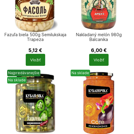
Fazuľa biela 500g Semilukskaja
Nakladaný melón 980g
Trapeza
Balсanika
5,12
€
6,00
€
Počet
Počet
Vložiť
Vložiť
produktů
produktů
Najpredávanejšie
Na sklade
Na sklade