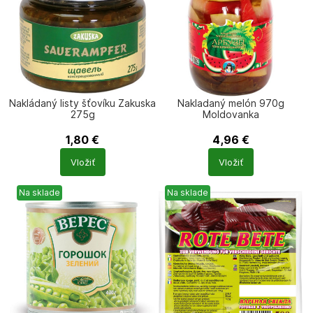
Nakládaný listy šťovíku Zakuska
Nakladaný melón 970g
275g
Moldovanka
1,80
€
4,96
€
Počet
Počet
Vložiť
Vložiť
produktů
produktů
Na sklade
Na sklade