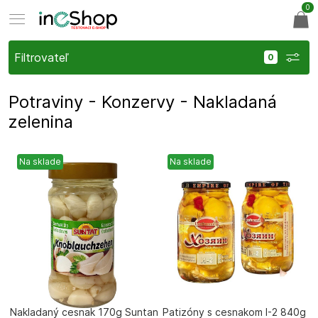
0
Filtrovateľ
Potraviny - Konzervy - Nakladaná
zelenina
Na sklade
Na sklade
Nakladaný cesnak 170g Suntan
Patizóny s cesnakom I-2 840g