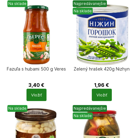
Na sklade
Najpredávanejšie
Na sklade
Fazuľa s hubami 500 g Veres
Zelený hrašek 420g Nizhyn
3,40
€
1,96
€
Počet
Počet
Vložiť
Vložiť
produktů
produktů
Na sklade
Najpredávanejšie
Na sklade