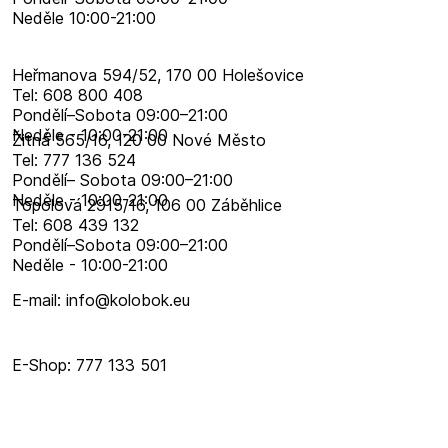
Neděle 10:00-21:00
Heřmanova 594/52, 170 00 Holešovice
Tel: 608 800 408
Pondělí–​Sobota 09:00–​21:00
Neděle - 10:00-21:00
Žitná 565/16, 120 00 Nové Město
Tel: 777 136 524
Pondělí– Sobota 09:00–21:00
Neděle - 10:00-21:00
Topolová 2915/16, 106 00 Záběhlice
Tel: 608 439 132
Pondělí–​Sobota 09:00–​21:00
Neděle - 10:00-21:00
E-mail: info@kolobok.eu
E-Shop: 777 133 501