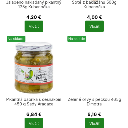
Jalapeno nakladaný pikantný
Soté z baklažánu 500g
125g Kubanočka
Kubanočka
4,20
€
4,00
€
Počet
Počet
Vložiť
Vložiť
produktů
produktů
Na sklade
Na sklade
Pikantná paprika s cesnakom
Zelené olivy s peckou 465g
450 g Sady Aragaca
Dimetra
6,84
€
6,16
€
Počet
Počet
Vložiť
Vložiť
produktů
produktů