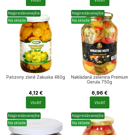
Vložiť
Vložiť
produktů
produktů
Najpredávanejšie
Najpredávanejšie
Na sklade
Na sklade
Patizony zlaté Zakuska 480g
Nakládaná zelenina Premium
Gerula 750g
4,12
€
6,96
€
Počet
Počet
Vložiť
Vložiť
produktů
produktů
Najpredávanejšie
Najpredávanejšie
Na sklade
Na sklade