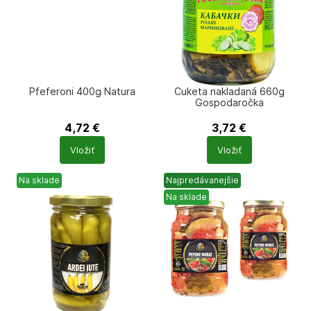
Pfeferoni 400g Natura
Cuketa nakladaná 660g
Gospodaročka
4,72
€
3,72
€
Počet
Počet
Vložiť
Vložiť
produktů
produktů
Na sklade
Najpredávanejšie
Na sklade