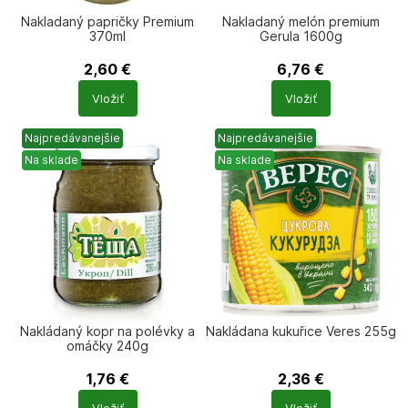
Nakladaný papričky Premium
Nakladaný melón premium
370ml
Gerula 1600g
2,60
€
6,76
€
Počet
Počet
Vložiť
Vložiť
produktů
produktů
Najpredávanejšie
Najpredávanejšie
Na sklade
Na sklade
Nakládaný kopr na polévky a
Nakládana kukuřice Veres 255g
omáčky 240g
1,76
€
2,36
€
Počet
Počet