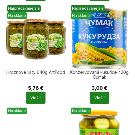
Najpredávanejšie
Najpredávanejšie
Na sklade
Na sklade
Hroznové listy 640g ArtFood
Konzervovaná kukuřice 420g
Čumak
5,76
€
3,00
€
Počet
Počet
Vložiť
Vložiť
produktů
produktů
Na sklade
Na sklade