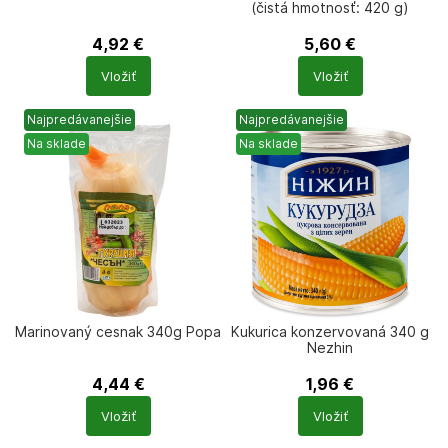
(čistá hmotnosť: 420 g)
Lackmann
4,92
€
5,60
€
Počet
Počet
Vložiť
Vložiť
produktů
produktů
Najpredávanejšie
Najpredávanejšie
Na sklade
Na sklade
Marinovaný cesnak 340g Popa
Kukurica konzervovaná 340 g
Nezhin
4,44
€
1,96
€
Počet
Počet
Vložiť
Vložiť
produktů
produktů