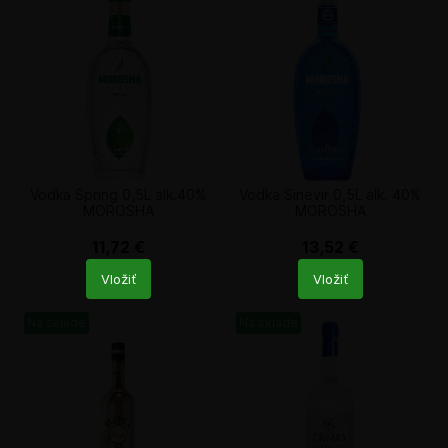
Vodka Spring 0,5L alk.40%
Vodka Sinevir 0,5L alk. 40%
MOROSHA
MOROSHA
11,72
€
13,52
€
Počet
Počet
Vložiť
Vložiť
produktů
produktů
Na sklade
Na sklade