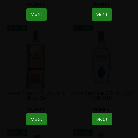
15,80
€
15,80
€
Počet
Počet
Vložiť
Vložiť
produktů
produktů
Na sklade
Na sklade
Vodka Classic 0,7L alk. 40 %
Vodka Carpatian 0,5L alk. 40%
Hlibny Dar
MOROSHA
15,80
€
11,84
€
Počet
Počet
Vložiť
Vložiť
produktů
produktů
Na sklade
Na sklade