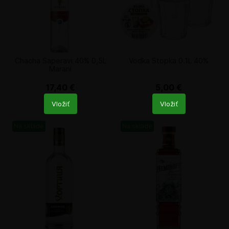
Chacha Saperavi 40% 0,5L
Vodka Stopka 0.1L 40%
Marani
17,40
€
5,00
€
Počet
Počet
Vložiť
Vložiť
produktů
produktů
Na sklade
Na sklade