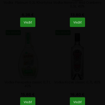
Vodka Platinum 0,2L Khortytsa
Vodka Nemiroff Wild Cranberry
0,5L 40%
6,36
€
13,60
€
Počet
Počet
Vložiť
Vložiť
produktů
produktů
Na sklade
Na sklade
Vodka Perepelka classic 0,7 L
Vodka Kozak classic 0,7L 40%
40%
15,60
€
16,40
€
Počet
Počet
Vložiť
Vložiť
produktů
produktů