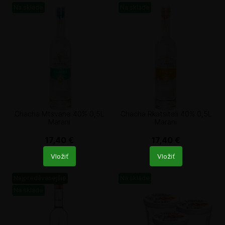
Na sklade
Na sklade
Chacha Mtsvane 40% 0,5L
Chacha Rkatsiteli 40% 0,5L
Marani
Marani
17,40
€
17,40
€
Počet
Počet
Vložiť
Vložiť
produktů
produktů
Najpredávanejšie
Na sklade
Na sklade