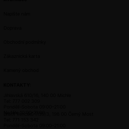
Napište nám
Doprava
Obchodní podmínky
Zákaznická karta
Kamený obchod
KONTAKTY:
Jihlavská 610/16, 140 00 Michle
Tel: 777 002 309
Pondělí–​Sobota 09:00–​21:00
Neděle 10:00-21:00
Bratří Venclíků 1139/3, 198 00 Černý Most
Tel: 771 153 342
Pondělí–​Sobota 09:00–​21:00