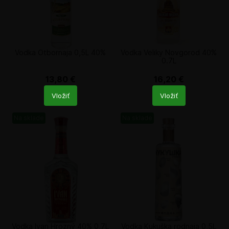
Vodka Otbornaja 0,5L 40%
Vodka Veliky Novgorod 40%
0.7L
13,80
€
16,20
€
Počet
Počet
Vložiť
Vložiť
produktů
produktů
Na sklade
Na sklade
Vodka Ivan Hrozný 40% 0,7L
Vodka Kukuška rodnaja 0,5L