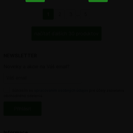
1
2
3
...
5
načítať ďalších 30 produktov
NEWSLETTER
Novinky a akcie na Váš email?
Súhlasím so
spracovaním osobných údajov
pre účely zasielania
obchodného sdelenia.
Informace