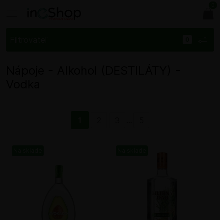
0
Filtrovateľ
Nápoje - Alkohol (DESTILÁTY) -
Vodka
1
2
3
...
5
Na sklade
Na sklade