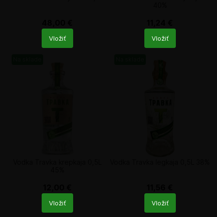
40%
48,00
€
11,24
€
Počet
Počet
Vložiť
Vložiť
produktů
produktů
Na sklade
Na sklade
Vodka Travka krepkaja 0,5L
Vodka Travka legkaja 0,5L 38%
45%
12,00
€
11,56
€
Počet
Počet
Vložiť
Vložiť
produktů
produktů