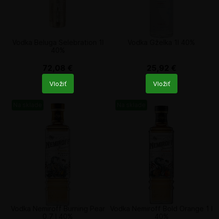
Vodka Beluga Selebration 1l
Vodka Gželka 1l 40%
40%
72,08
€
25,92
€
Počet
Počet
Vložiť
Vložiť
produktů
produktů
Na sklade
Na sklade
Vodka Nemiroff Burning Pear
Vodka Nemiroff Bold Orange 1 l
0,7 l 40%
40%