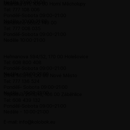
Neděle 10:00-21:00
Milánská 311, 109 00 Horní Měcholupy
Tel: 777 108 006
Pondělí–​Sobota 09:00–​21:00
Neděle -10:00-21:00
Kulhavého 669/2 149 00
Tel: 777 008 035
Pondělí–​Sobota 09:00–​21:00
Neděle 10:00-21:00
Heřmanova 594/52, 170 00 Holešovice
Tel: 608 800 408
Pondělí–​Sobota 09:00–​21:00
Neděle - 10:00-21:00
Žitná 565/16, 120 00 Nové Město
Tel: 777 136 524
Pondělí– Sobota 09:00–21:00
Neděle - 10:00-21:00
Topolová 2915/16, 106 00 Záběhlice
Tel: 608 439 132
Pondělí–​Sobota 09:00–​21:00
Neděle - 10:00-21:00
E-mail: info@kolobok.eu