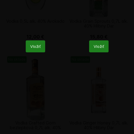
Vodka 0,5L alk. 40% Avokado
Vodka Grain Sprouts 0,7L alk.
40% Hlibny Dar
12,00
€
15,80
€
Počet
Počet
Vložiť
Vložiť
produktů
produktů
Na sklade
Na sklade
Vodka Crafted Gorn
Vodka Ginger Honey 0,7L alk.
bezlepková 0,7L alk. 40%
40% Hlibny Dar
Hlibny Dar