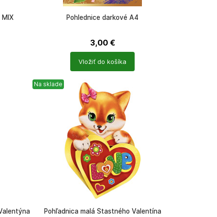
 MIX
Pohlednice darkové A4
3,00
€
Počet
Vložiť do košíka
produktů
Na sklade
Valentýna
Pohľadnica malá Štastného Valentína