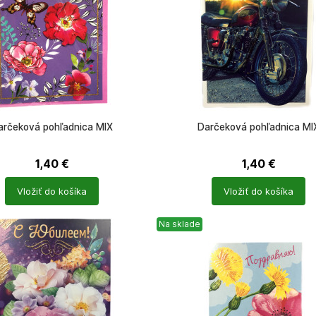
arčeková pohľadnica MIX
Darčeková pohľadnica MI
1,40
€
1,40
€
Počet
Vložiť do košíka
Vložiť do košíka
ů
produktů
Na sklade