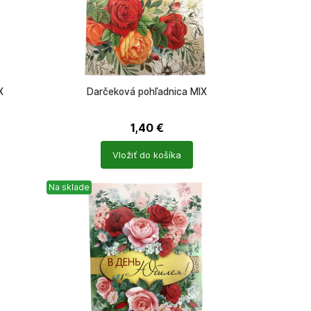
X
Darčeková pohľadnica MIX
1,40
€
Počet
Vložiť do košíka
produktů
Na sklade