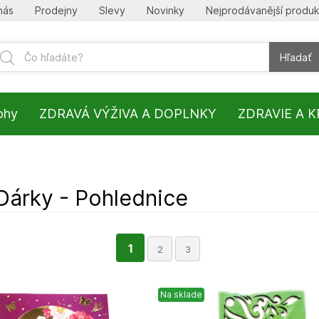
nás
Prodejny
Slevy
Novinky
Nejprodávanější produk
Hľadať
lohy
ZDRAVÁ VÝŽIVA A DOPLNKY
ZDRAVIE A 
Dárky - Pohlednice
1
2
3
Na sklade