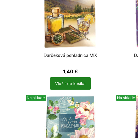
Darčeková pohľadnica MIX
D
1,40
€
Počet
Počet
Vložiť do košíka
produktů
produkt
Na sklade
Na sklade