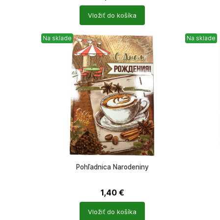
Počet
Počet
Vložiť do košíka
produktů
produkt
Na sklade
Na sklade
Pohľadnica Narodeniny
1,40
€
Počet
Počet
Vložiť do košíka
produktů
produkt