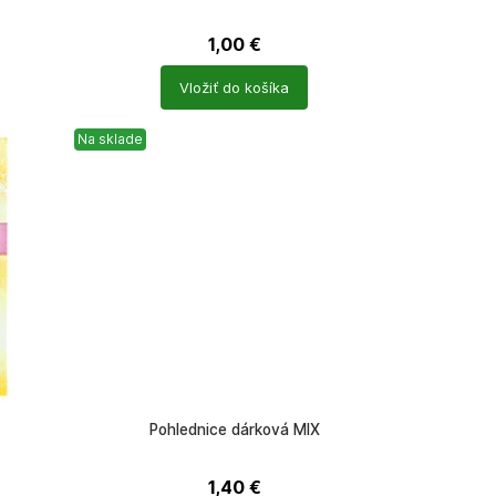
1,00
€
Počet
Vložiť do košíka
produktů
Na sklade
Pohlednice dárková MIX
1,40
€