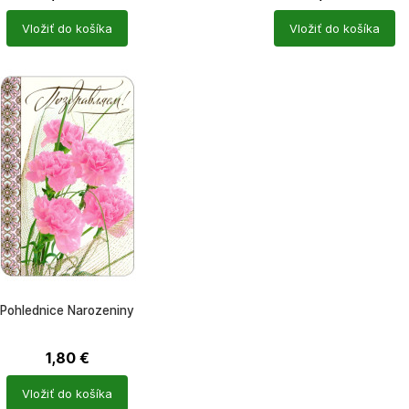
Počet
Vložiť do košíka
Vložiť do košíka
ů
produktů
Pohlednice Narozeniny
1,80
€
Vložiť do košíka
ů