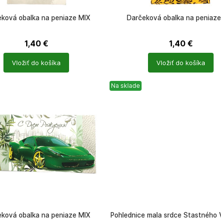
ková obalka na peniaze MIX
Darčeková obalka na peniaze
1,40
€
1,40
€
Počet
Vložiť do košíka
Vložiť do košíka
ů
produktů
Na sklade
ková obalka na peniaze MIX
Pohlednice mala srdce Štastného 