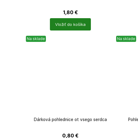
1,80
€
Počet
Počet
Vložiť do košíka
produktů
produkt
Na sklade
Na sklade
Dárková pohlednice ot vsego serdca
Pohl
0,80
€