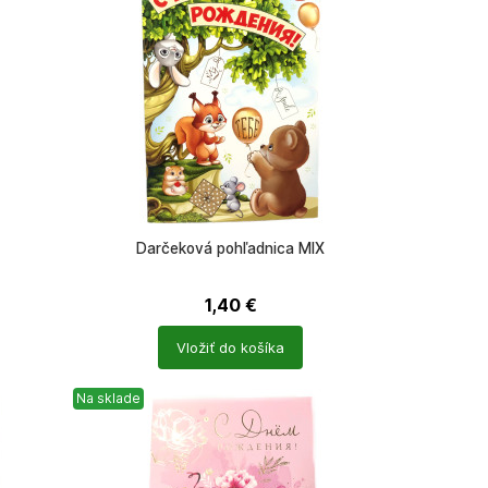
Darčeková pohľadnica MIX
1,40
€
Počet
Vložiť do košíka
produktů
Na sklade