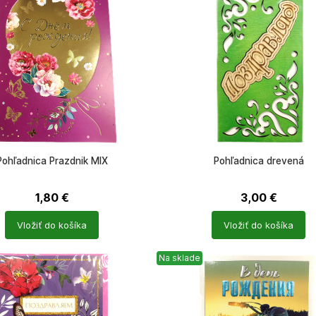
Pohľadnica Prazdnik MIX
Pohľadnica drevená
1,80
€
3,00
€
Počet
Vložiť do košíka
Vložiť do košíka
ů
produktů
Na sklade