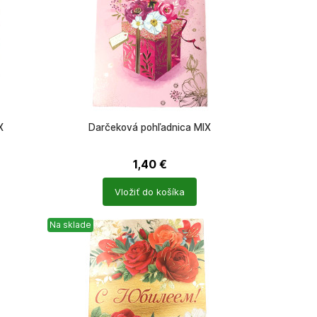
X
Darčeková pohľadnica MIX
1,40
€
Počet
Vložiť do košíka
produktů
Na sklade