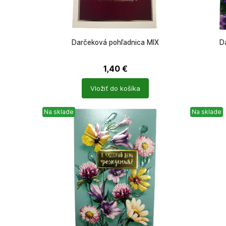
Darčeková pohľadnica MIX
D
1,40
€
Počet
Počet
Vložiť do košíka
produktů
produkt
Na sklade
Na sklade