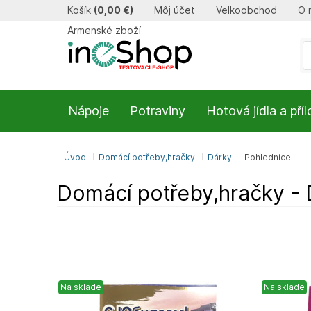
Košík
(
0,00 €
)
Môj účet
Velkoobchod
O 
Armenské zboží
Nápoje
Potraviny
Hotová jídla a pří
Úvod
Domácí potřeby,hračky
Dárky
Pohlednice
Domácí potřeby,hračky - 
Na sklade
Na sklade