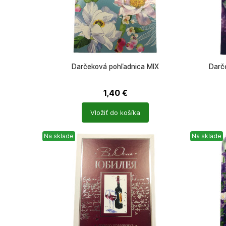
Darčeková pohľadnica MIX
Darč
1,40
€
Počet
Počet
Vložiť do košíka
produktů
produkt
Na sklade
Na sklade