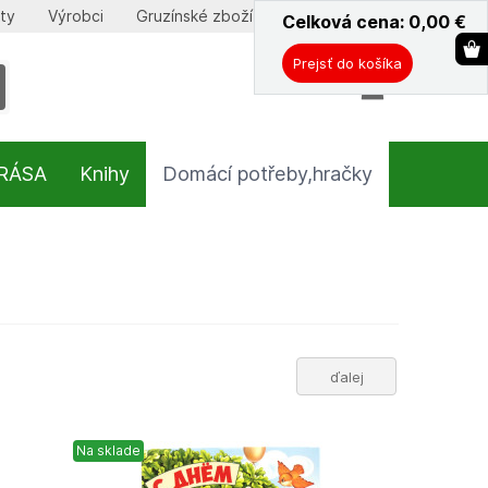
ty
Výrobci
Gruzínské zboží
Celková cena: 0,00
ˇ
€
Prejsť do košíka
KRÁSA
Knihy
Domácí potřeby,hračky
ďalej
Na sklade