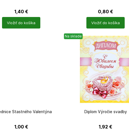
1,40
€
0,80
€
Počet
Vložiť do košíka
Vložiť do košíka
ů
produktů
Na sklade
ednice Štastného Valentýna
Diplom Výročie svadby
1,00
€
1,92
€