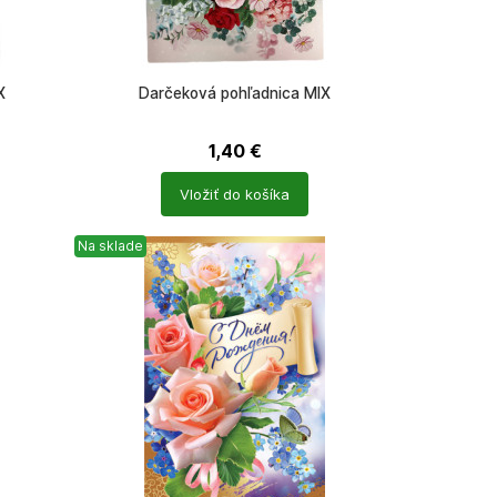
X
Darčeková pohľadnica MIX
1,40
€
Počet
Vložiť do košíka
produktů
Na sklade