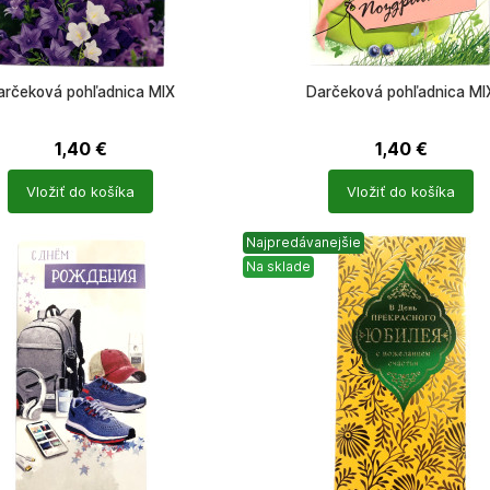
arčeková pohľadnica MIX
Darčeková pohľadnica MI
1,40
€
1,40
€
Počet
Vložiť do košíka
Vložiť do košíka
ů
produktů
Najpredávanejšie
Na sklade