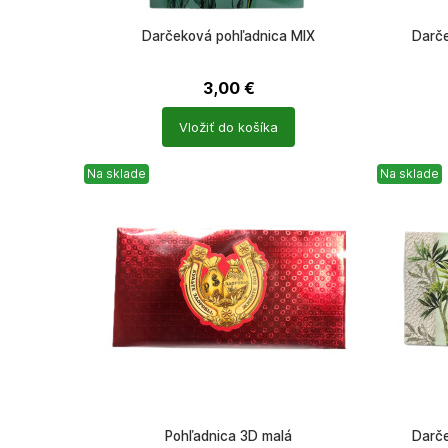
Darčeková pohľadnica MIX
Darče
3,00
€
Počet
Počet
Vložiť do košíka
produktů
produkt
Na sklade
Na sklade
Pohľadnica 3D malá
Darče