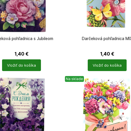
eková pohľadnica s Jubileom
Darčeková pohľadnica MI
1,40
€
1,40
€
Počet
Vložiť do košíka
Vložiť do košíka
ů
produktů
Na sklade