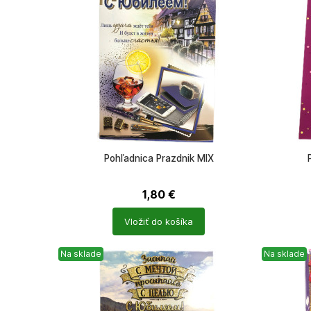
Pohľadnica Prazdnik MIX
1,80
€
Počet
Počet
Vložiť do košíka
produktů
produkt
Na sklade
Na sklade