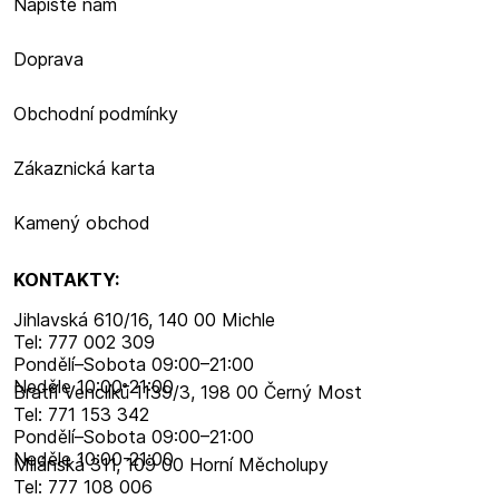
Napište nám
Doprava
Obchodní podmínky
Zákaznická karta
Kamený obchod
KONTAKTY:
Jihlavská 610/16, 140 00 Michle
Tel: 777 002 309
Pondělí–​Sobota 09:00–​21:00
Neděle 10:00-21:00
Bratří Venclíků 1139/3, 198 00 Černý Most
Tel: 771 153 342
Pondělí–​Sobota 09:00–​21:00
Neděle 10:00-21:00
Milánská 311, 109 00 Horní Měcholupy
Tel: 777 108 006