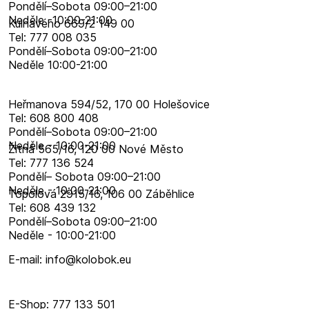
Pondělí–​Sobota 09:00–​21:00
Neděle -10:00-21:00
Kulhavého 669/2 149 00
Tel: 777 008 035
Pondělí–​Sobota 09:00–​21:00
Neděle 10:00-21:00
Heřmanova 594/52, 170 00 Holešovice
Tel: 608 800 408
Pondělí–​Sobota 09:00–​21:00
Neděle - 10:00-21:00
Žitná 565/16, 120 00 Nové Město
Tel: 777 136 524
Pondělí– Sobota 09:00–21:00
Neděle - 10:00-21:00
Topolová 2915/16, 106 00 Záběhlice
Tel: 608 439 132
Pondělí–​Sobota 09:00–​21:00
Neděle - 10:00-21:00
E-mail: info@kolobok.eu
E-Shop: 777 133 501