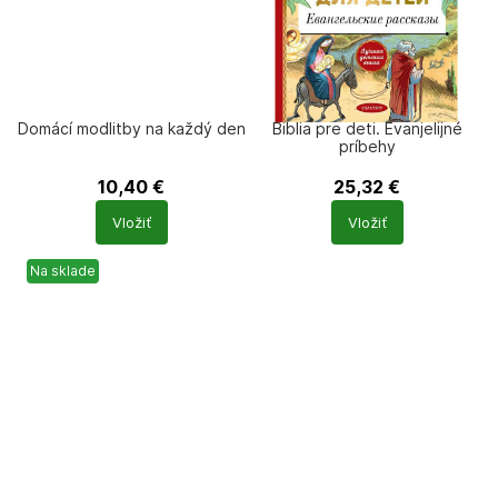
Domácí modlitby na každý den
Biblia pre deti. Evanjelijné
príbehy
10,40
€
25,32
€
Počet
Počet
Vložiť
Vložiť
produktů
produktů
Na sklade