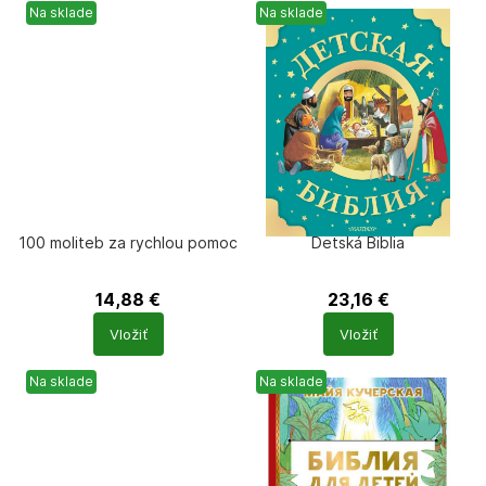
Na sklade
Na sklade
100 moliteb za rychlou pomoc
Detská Biblia
14,88
€
23,16
€
Počet
Počet
Vložiť
Vložiť
produktů
produktů
Na sklade
Na sklade