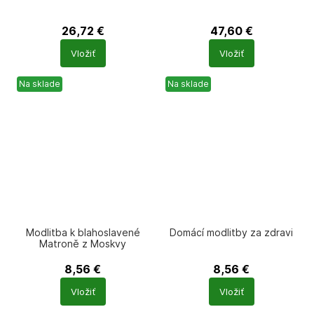
26,72
€
47,60
€
Počet
Počet
Vložiť
Vložiť
produktů
produktů
Na sklade
Na sklade
Modlitba k blahoslavené
Domácí modlitby za zdravi
Matroně z Moskvy
8,56
€
8,56
€
Počet
Počet
Vložiť
Vložiť
produktů
produktů