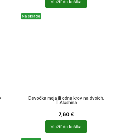
Vložiť do košíka
produktů
Na sklade
v
Devočka moja ili odna krov na dvoich.
T.Alushina
7,60
€
Počet
Vložiť do košíka
produktů