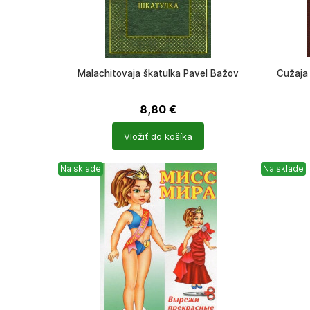
Malachitovaja škatulka Pavel Bažov
Čužaja 
8,80
€
Počet
Počet
Vložiť do košíka
produktů
produkt
Na sklade
Na sklade