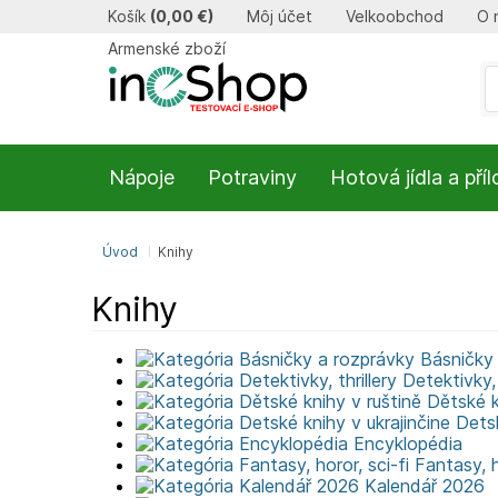
Košík
(
0,00 €
)
Môj účet
Velkoobchod
O 
Armenské zboží
Nápoje
Potraviny
Hotová jídla a pří
Úvod
Knihy
Knihy
Básničky
Detektivky, 
Dětské k
Detsk
Encyklopédia
Fantasy, h
Kalendář 2026