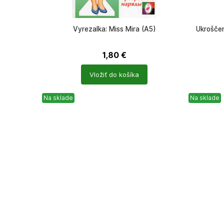
Vyrezalka: Miss Mira (A5)
Ukroščen
1,80
€
Počet
Počet
Vložiť do košíka
produktů
produkt
Na sklade
Na sklade