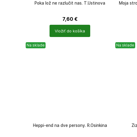
Poka lož ne razlučit nas. T.Ustinova
Moja str
7,60
€
Počet
Počet
Vložiť do košíka
produktů
produkt
Na sklade
Na sklade
Heppi-end na dve persony. R.Osinkina
Ži