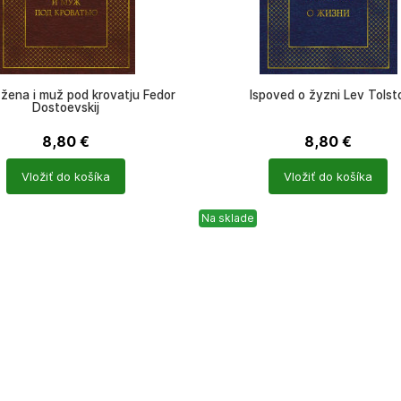
žena i muž pod krovatju Fedor
Ispoved o žyzni Lev Tolsto
Dostoevskij
8,80
€
8,80
€
Počet
Vložiť do košíka
Vložiť do košíka
ů
produktů
Na sklade