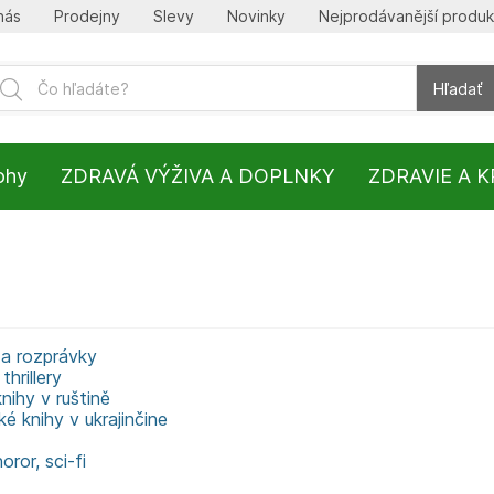
nás
Prodejny
Slevy
Novinky
Nejprodávanější produk
Hľadať
lohy
ZDRAVÁ VÝŽIVA A DOPLNKY
ZDRAVIE A 
 a rozprávky
thrillery
nihy v ruštině
é knihy v ukrajinčine
oror, sci-fi