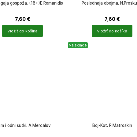
ogaja gospoža. (18+)E.Romanidis
Poslednaja obojma. N.Prosku
7,60
€
7,60
€
Počet
Vložiť do košíka
Vložiť do košíka
ů
produktů
Na sklade
zm i odni sutki. A.Mercalov
Boj-Kot. R.Matroskin