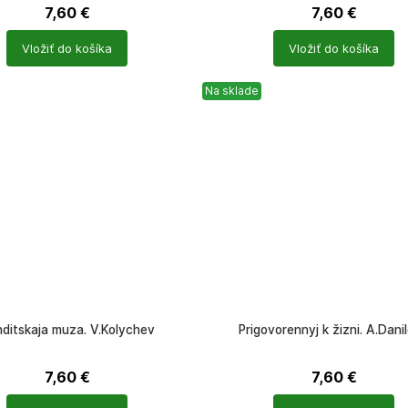
7,60
€
7,60
€
Počet
Vložiť do košíka
Vložiť do košíka
ů
produktů
Na sklade
ditskaja muza. V.Kolychev
Prigovorennyj k žizni. A.Dani
7,60
€
7,60
€
Počet