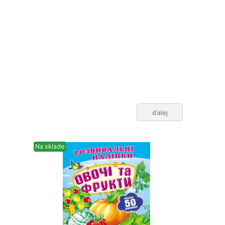
ďalej
Na sklade