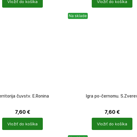
Vložiť do košíka
Vložiť do košíka
ů
produktů
Na sklade
rritorija čuvstv. E.Ronina
Igra po-černomu. S.Zvere
7,60
€
7,60
€
Počet
Vložiť do košíka
Vložiť do košíka
ů
produktů