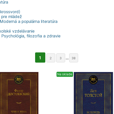
atúra
(krossvord)
a pre mládež
Moderná a populárna literatúra
kolské vzdelávanie
Psychológia, filozofia a zdravie
1
...
2
3
38
Na sklade