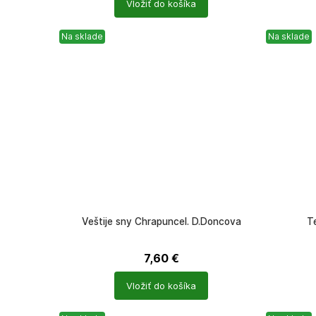
Vložiť do košíka
produktů
produkt
Na sklade
Na sklade
Veštije sny Chrapuncel. D.Doncova
Te
7,60
€
Počet
Počet
Vložiť do košíka
produktů
produkt