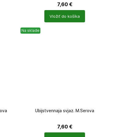
7,60
€
Počet
Vložiť do košíka
produktů
Na sklade
lova
Ubijstvennaja svjaz. M.Serova
7,60
€
Počet