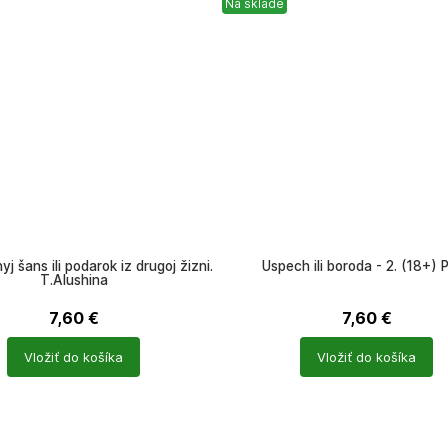
Na sklade
j šans ili podarok iz drugoj žizni.
Uspech ili boroda - 2. (18+) P
T.Alushina
7,60
€
7,60
€
Počet
Vložiť do košíka
Vložiť do košíka
ů
produktů