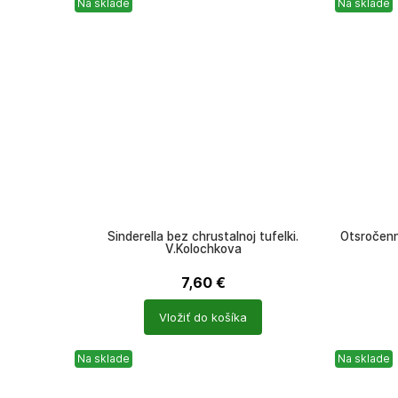
Na sklade
Na sklade
Sinderella bez chrustalnoj tufelki.
Otsročenny
V.Kolochkova
7,60
€
Počet
Počet
Vložiť do košíka
produktů
produkt
Na sklade
Na sklade