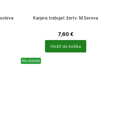
kovleva
Karjera trebujet žertv. M.Serova
7,60
€
Počet
Vložiť do košíka
produktů
Na sklade