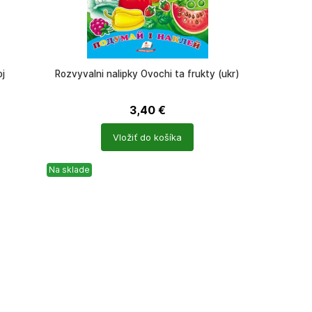
j
Rozvyvalni nalipky Ovochi ta frukty (ukr)
3,40
€
Počet
Vložiť do košíka
produktů
Na sklade