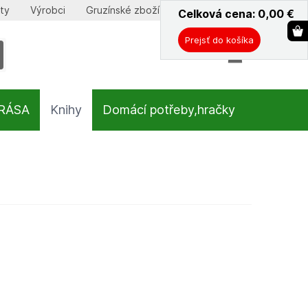
ty
Výrobci
Gruzínské zboží
Celková cena: 0,00
ˇ
€
Prejsť do košíka
KRÁSA
Knihy
Domácí potřeby,hračky