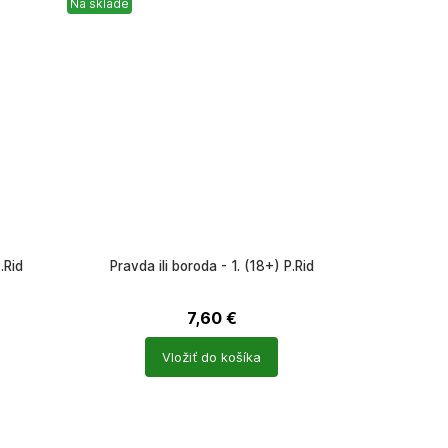
Na sklade
.Rid
Pravda ili boroda - 1. (18+) P.Rid
7,60
€
Počet
Vložiť do košíka
produktů