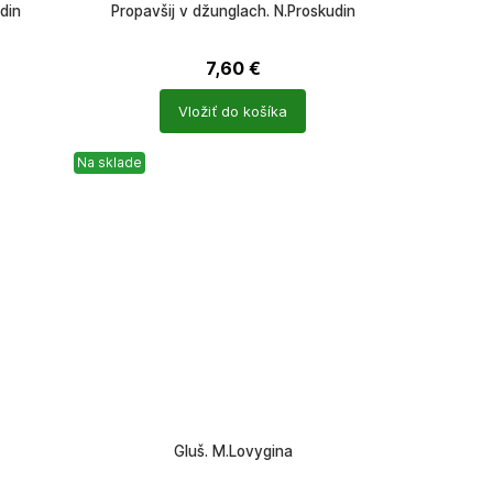
din
Propavšij v džunglach. N.Proskudin
7,60
€
Počet
Vložiť do košíka
produktů
Na sklade
Gluš. M.Lovygina