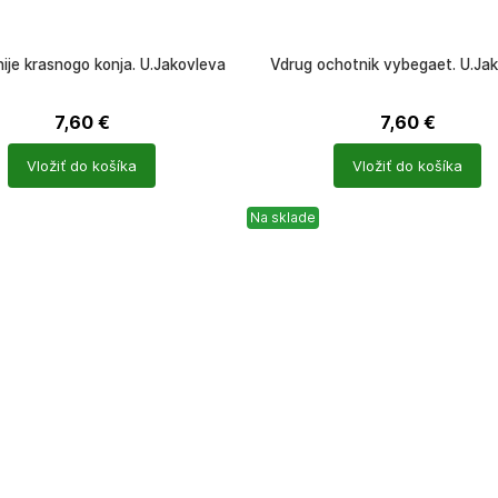
ije krasnogo konja. U.Jakovleva
Vdrug ochotnik vybegaet. U.Ja
7,60
€
7,60
€
Počet
Vložiť do košíka
Vložiť do košíka
ů
produktů
Na sklade