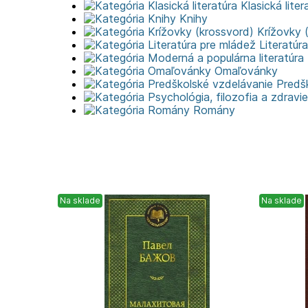
Klasická liter
Knihy
Krížovky 
Literatúr
Omaľovánky
Predš
Romány
Na sklade
Na sklade