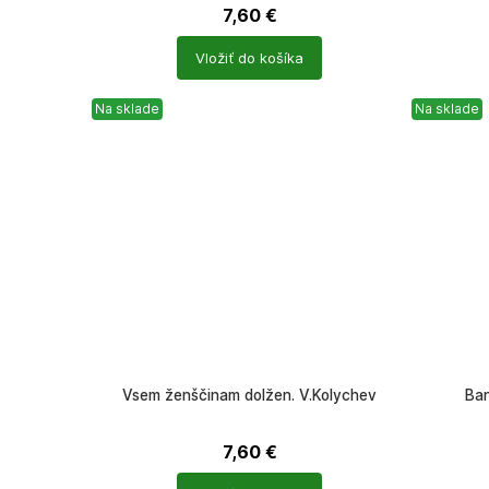
7,60
€
Počet
Počet
Vložiť do košíka
produktů
produkt
Na sklade
Na sklade
Vsem ženščinam dolžen. V.Kolychev
Ban
7,60
€
Počet
Počet