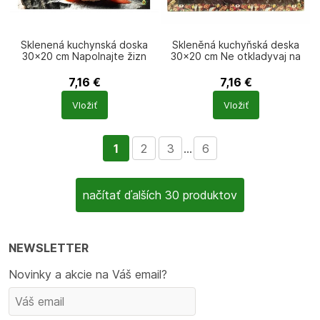
Sklenená kuchynská doska
Skleněná kuchyňská deska
30×20 cm Napolnajte žizn
30×20 cm Ne otkladyvaj na
vkusom
zavtra to chto mozhesh s’est’
segodnya
7,16
€
7,16
€
Počet
Počet
Vložiť
Vložiť
produktů
produktů
1
2
3
...
6
načítať ďalších 30 produktov
NEWSLETTER
Novinky a akcie na Váš email?