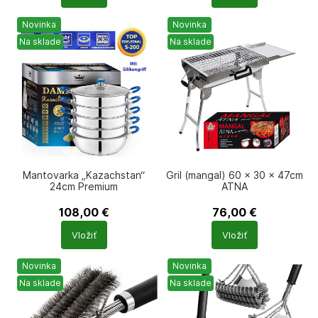
Novinka
Novinka
Na sklade
Na sklade
Mantovarka „Kazachstan“
Gril (mangal) 60 × 30 × 47cm
24cm Premium
ATNA
108,00
€
76,00
€
Počet
Počet
Vložiť
Vložiť
produktů
produktů
Novinka
Novinka
Na sklade
Na sklade