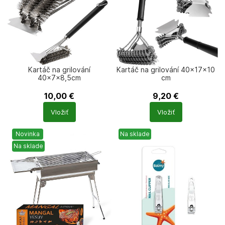
Kartáč na grilování
Kartáč na grilování 40x17x10
40x7x8,5cm
cm
10,00
€
9,20
€
Počet
Počet
Vložiť
Vložiť
produktů
produktů
Novinka
Na sklade
Na sklade