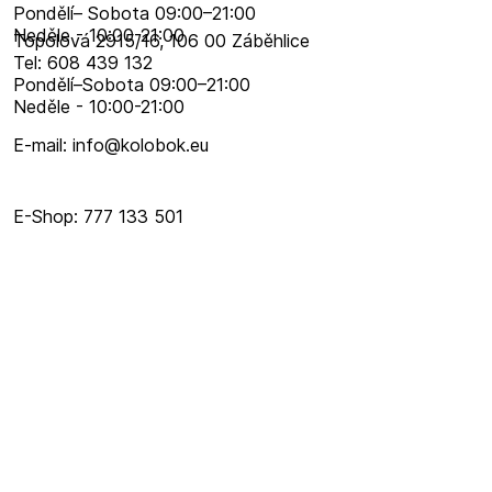
Pondělí– Sobota 09:00–21:00
Neděle - 10:00-21:00
Topolová 2915/16, 106 00 Záběhlice
Tel: 608 439 132
Pondělí–​Sobota 09:00–​21:00
Neděle - 10:00-21:00
E-mail: info@kolobok.eu
E-Shop: 777 133 501