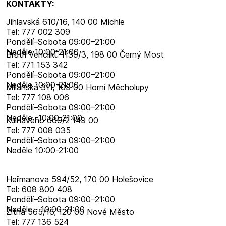
KONTAKTY:
Jihlavská 610/16, 140 00 Michle
Tel: 777 002 309
Pondělí–​Sobota 09:00–​21:00
Neděle 10:00-21:00
Bratří Venclíků 1139/3, 198 00 Černý Most
Tel: 771 153 342
Pondělí–​Sobota 09:00–​21:00
Neděle 10:00-21:00
Milánská 311, 109 00 Horní Měcholupy
Tel: 777 108 006
Pondělí–​Sobota 09:00–​21:00
Neděle -10:00-21:00
Kulhavého 669/2 149 00
Tel: 777 008 035
Pondělí–​Sobota 09:00–​21:00
Neděle 10:00-21:00
Heřmanova 594/52, 170 00 Holešovice
Tel: 608 800 408
Pondělí–​Sobota 09:00–​21:00
Neděle - 10:00-21:00
Žitná 565/16, 120 00 Nové Město
Tel: 777 136 524