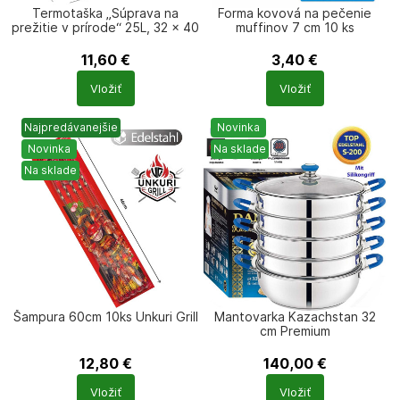
Termotaška „Súprava na
Forma kovová na pečenie
prežitie v prírode“ 25L, 32 × 40
muffinov 7 cm 10 ks
× 23 cm
11,60
€
3,40
€
Počet
Počet
Vložiť
Vložiť
produktů
produktů
Najpredávanejšie
Novinka
Novinka
Na sklade
Na sklade
Šampura 60cm 10ks Unkuri Grill
Mantovarka Kazachstan 32
cm Premium
12,80
€
140,00
€
Počet
Počet
Vložiť
Vložiť
produktů
produktů