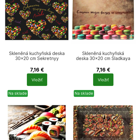
Skleněná kuchyňská deska
Skleněná kuchyňská
30×20 cm Sekretnyy
deska 30×20 cm Sladkaya
ingredient vsegda lyubov
zhizn figuru ne isportit
7,16
€
7,16
€
Počet
Počet
Vložiť
Vložiť
produktů
produktů
Na sklade
Na sklade