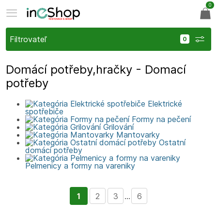
0
Filtrovateľ
Domácí potřeby,hračky - Domací
potřeby
Elektrické
spotřebiče
Formy na pečení
Grilování
Mantovarky
Ostatní
domácí potřeby
Pelmenicy a formy na vareniky
1
2
3
...
6