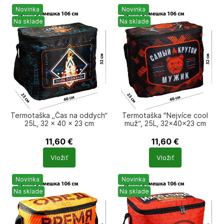
Novinka
Novinka
Na sklade
Na sklade
Termotaška „Čas na oddych“
Termotaška "Nejvíce cool
25L, 32 × 40 × 23 cm
muž“, 25L, 32x40x23 cm
11,60
€
11,60
€
Počet
Počet
Vložiť
Vložiť
produktů
produktů
Novinka
Novinka
Na sklade
Na sklade