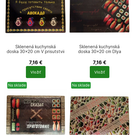
Sklenená kuchynská
Sklenená kuchynská
doska 30×20 cm V prisutstvii
doska 30×20 cm Dlya
svoego avokado
sozdaniya shedevrov
7,16
€
7,16
€
Počet
Počet
Vložiť
Vložiť
produktů
produktů
Na sklade
Na sklade