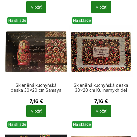
Počet
Počet
Vložiť
Vložiť
produktů
produktů
Na sklade
Na sklade
Skleněná kuchyňská
Skleněná kuchyňská deska
deska 30×20 cm Samaya
30×20 cm Kulinarnykh del
luchshaya babushka v mire
master
7,16
€
7,16
€
Počet
Počet
Vložiť
Vložiť
produktů
produktů
Na sklade
Na sklade