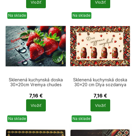
Vložiť
Vložiť
produktů
produktů
Na sklade
Na sklade
Sklenená kuchynská doska
Sklenená kuchynská doska
30x20cm Vremya chudes
30×20 cm Dlya sozdaniya
shedevrov Matreshki
7,16
€
7,16
€
Počet
Počet
Vložiť
Vložiť
produktů
produktů
Na sklade
Na sklade