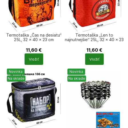
Termotaška „Čas na desiatu“
Termotaška „Len to
25L, 32 × 40 × 23 cm
najnutnejšie“ 25L, 32 × 40 × 23
cm
11,60
€
11,60
€
Počet
Počet
Vložiť
Vložiť
produktů
produktů
Novinka
Novinka
Na sklade
Na sklade