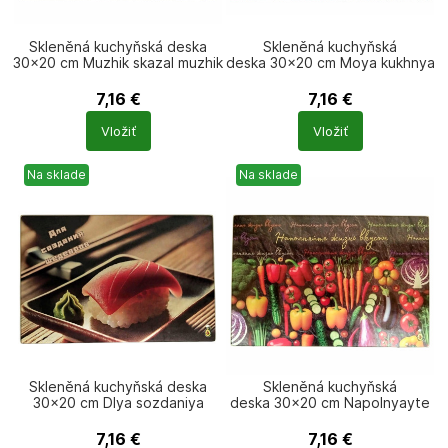
Skleněná kuchyňská deska
Skleněná kuchyňská
30×20 cm Muzhik skazal muzhik
deska 30×20 cm Moya kukhnya
prigotovil
moi pravila
7,16
€
7,16
€
Počet
Počet
Vložiť
Vložiť
produktů
produktů
Na sklade
Na sklade
Skleněná kuchyňská deska
Skleněná kuchyňská
30×20 cm Dlya sozdaniya
deska 30×20 cm Napolnyayte
shedevrov Sushi
zhizn vkusom
7,16
€
7,16
€