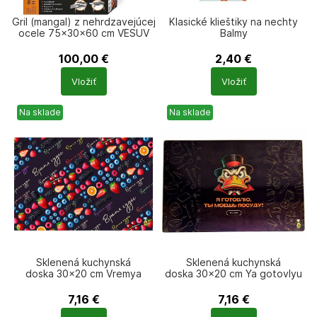
Gril (mangal) z nehrdzavejúcej
Klasické klieštiky na nechty
ocele 75×30×60 cm VESUV
Balmy
100,00
€
2,40
€
Počet
Počet
Vložiť
Vložiť
produktů
produktů
Na sklade
Na sklade
Sklenená kuchynská
Sklenená kuchynská
doska 30×20 cm Vremya
doska 30×20 cm Ya gotovlyu
chudes
ty moesh posudu
7,16
€
7,16
€
Počet
Počet