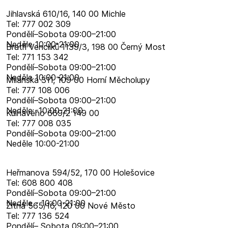
Jihlavská 610/16, 140 00 Michle
Tel: 777 002 309
Pondělí–​Sobota 09:00–​21:00
Neděle 10:00-21:00
Bratří Venclíků 1139/3, 198 00 Černý Most
Tel: 771 153 342
Pondělí–​Sobota 09:00–​21:00
Neděle 10:00-21:00
Milánská 311, 109 00 Horní Měcholupy
Tel: 777 108 006
Pondělí–​Sobota 09:00–​21:00
Neděle -10:00-21:00
Kulhavého 669/2 149 00
Tel: 777 008 035
Pondělí–​Sobota 09:00–​21:00
Neděle 10:00-21:00
Heřmanova 594/52, 170 00 Holešovice
Tel: 608 800 408
Pondělí–​Sobota 09:00–​21:00
Neděle - 10:00-21:00
Žitná 565/16, 120 00 Nové Město
Tel: 777 136 524
Pondělí– Sobota 09:00–21:00