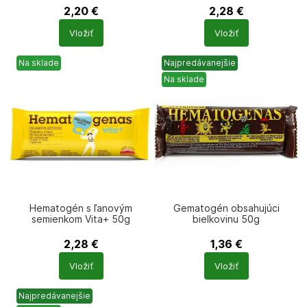
2,20
€
2,28
€
Počet
Počet
Vložiť
Vložiť
produktů
produktů
Na sklade
Najpredávanejšie
Na sklade
Hematogén s ľanovým
Gematogén obsahujúci
semienkom Vita+ 50g
bielkovinu 50g
2,28
€
1,36
€
Počet
Počet
Vložiť
Vložiť
produktů
produktů
Najpredávanejšie