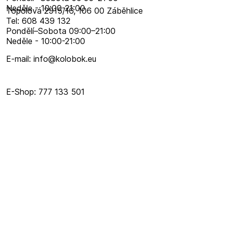
Neděle - 10:00-21:00
Topolová 2915/16, 106 00 Záběhlice
Tel: 608 439 132
Pondělí–​Sobota 09:00–​21:00
Neděle - 10:00-21:00
E-mail: info@kolobok.eu
E-Shop: 777 133 501