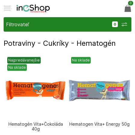
0
Filtrovateľ
Potraviny - Cukríky - Hematogén
Najpredávanejšie
Na sklade
Na sklade
Hematogén Vita+Čokoláda
Hematogen Vita+ Energy 50g
40g