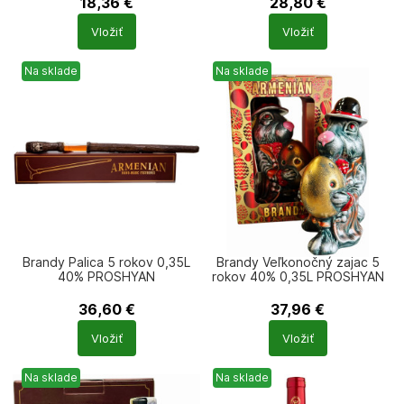
18,36
€
28,80
€
Počet
Počet
Vložiť
Vložiť
produktů
produktů
Na sklade
Na sklade
Brandy Palica 5 rokov 0,35L
Brandy Veľkonočný zajac 5
40% PROSHYAN
rokov 40% 0,35L PROSHYAN
36,60
€
37,96
€
Počet
Počet
Vložiť
Vložiť
produktů
produktů
Na sklade
Na sklade