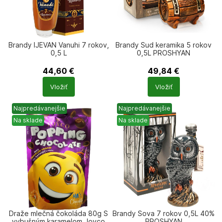
Brandy IJEVAN Vanuhi 7 rokov,
Brandy Sud keramika 5 rokov
0,5 L
0,5L PROSHYAN
44,60
€
49,84
€
Počet
Počet
Vložiť
Vložiť
produktů
produktů
Najpredávanejšie
Najpredávanejšie
Na sklade
Na sklade
Draže mlečná čokoláda 80g S
Brandy Sova 7 rokov 0,5L 40%
vybušným karamelom Joyco
PROSHYAN