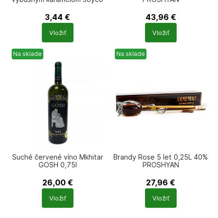
3,44
€
43,96
€
Počet
Počet
Vložiť
Vložiť
produktů
produktů
Na sklade
Na sklade
Suché červené víno Mkhitar
Brandy Rose 5 let 0,25L 40%
GOSH 0,75l
PROSHYAN
26,00
€
27,96
€
Počet
Počet
Vložiť
Vložiť
produktů
produktů