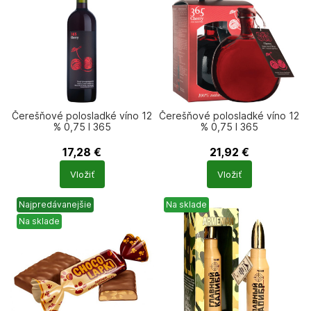
Čerešňové polosladké víno 12
Čerešňové polosladké víno 12
% 0,75 l 365
% 0,75 l 365
17,28
€
21,92
€
Počet
Počet
Vložiť
Vložiť
produktů
produktů
Najpredávanejšie
Na sklade
Na sklade