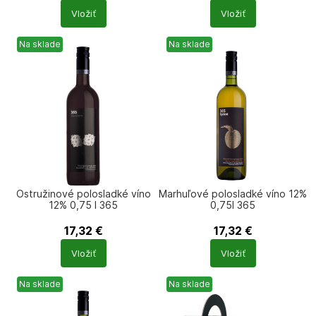
Počet
Počet
Vložiť
Vložiť
produktů
produktů
Na sklade
Na sklade
Ostružinové polosladké víno
Marhuľové polosladké víno 12%
12% 0,75 l 365
0,75l 365
17,32
€
17,32
€
Počet
Počet
Vložiť
Vložiť
produktů
produktů
Na sklade
Na sklade