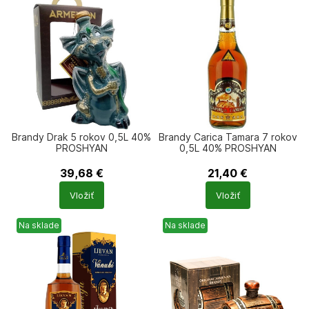
Brandy Drak 5 rokov 0,5L 40%
Brandy Carica Tamara 7 rokov
PROSHYAN
0,5L 40% PROSHYAN
39,68
€
21,40
€
Počet
Počet
Vložiť
Vložiť
produktů
produktů
Na sklade
Na sklade