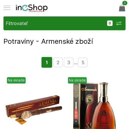
0
Filtrovateľ
Potraviny - Armenské zboží
1
2
3
...
5
Na sklade
Na sklade