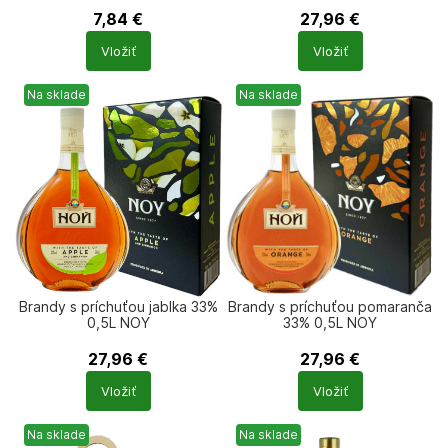
7,84
€
27,96
€
Počet
Počet
Vložiť
Vložiť
produktů
produktů
Na sklade
Na sklade
Brandy s príchuťou jablka 33%
Brandy s príchuťou pomaranča
0,5L NOY
33% 0,5L NOY
27,96
€
27,96
€
Počet
Počet
Vložiť
Vložiť
produktů
produktů
Na sklade
Na sklade