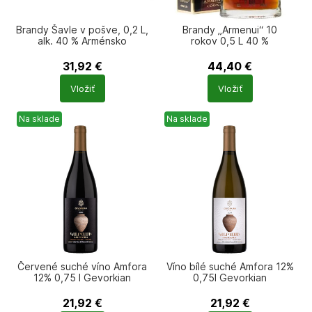
Brandy Šavle v pošve, 0,2 L,
Brandy „Armenui“ 10
alk. 40 % Arménsko
rokov 0,5 L 40 %
31,92
€
44,40
€
Počet
Počet
Vložiť
Vložiť
produktů
produktů
Na sklade
Na sklade
Červené suché víno Amfora
Víno bílé suché Amfora 12%
12% 0,75 l Gevorkian
0,75l Gevorkian
21,92
€
21,92
€