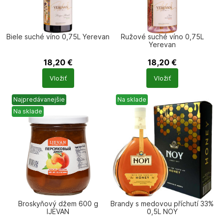
Biele suché víno 0,75L Yerevan
Ružové suché víno 0,75L
Yerevan
18,20
€
18,20
€
Počet
Počet
Vložiť
Vložiť
produktů
produktů
Najpredávanejšie
Na sklade
Na sklade
Broskyňový džem 600 g
Brandy s medovou příchutí 33%
IJEVAN
0,5L NOY