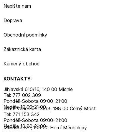
Napište nám
Doprava
Obchodní podmínky
Zákaznická karta
Kamený obchod
KONTAKTY:
Jihlavská 610/16, 140 00 Michle
Tel: 777 002 309
Pondělí–​Sobota 09:00–​21:00
Neděle 10:00-21:00
Bratří Venclíků 1139/3, 198 00 Černý Most
Tel: 771 153 342
Pondělí–​Sobota 09:00–​21:00
Neděle 10:00-21:00
Milánská 311, 109 00 Horní Měcholupy