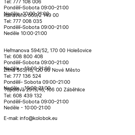
Tel: 777 108 006
Pondělí–​Sobota 09:00–​21:00
Neděle -10:00-21:00
Kulhavého 669/2 149 00
Tel: 777 008 035
Pondělí–​Sobota 09:00–​21:00
Neděle 10:00-21:00
Heřmanova 594/52, 170 00 Holešovice
Tel: 608 800 408
Pondělí–​Sobota 09:00–​21:00
Neděle - 10:00-21:00
Žitná 565/16, 120 00 Nové Město
Tel: 777 136 524
Pondělí– Sobota 09:00–21:00
Neděle - 10:00-21:00
Topolová 2915/16, 106 00 Záběhlice
Tel: 608 439 132
Pondělí–​Sobota 09:00–​21:00
Neděle - 10:00-21:00
E-mail: info@kolobok.eu