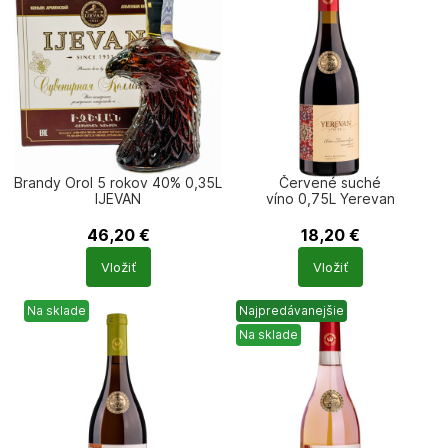
Brandy Orol 5 rokov 40% 0,35L
Červené suché
IJEVAN
víno 0,75L Yerevan
46,20
€
18,20
€
Počet
Počet
Vložiť
Vložiť
produktů
produktů
Na sklade
Najpredávanejšie
Na sklade