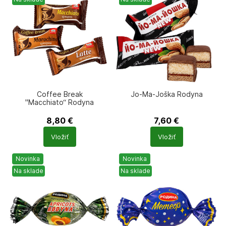
Coffee Break
Jo-Ma-Joška Rodyna
"Macchiato“ Rodyna
8,80
€
7,60
€
Počet
Počet
Vložiť
Vložiť
produktů
produktů
Novinka
Novinka
Na sklade
Na sklade