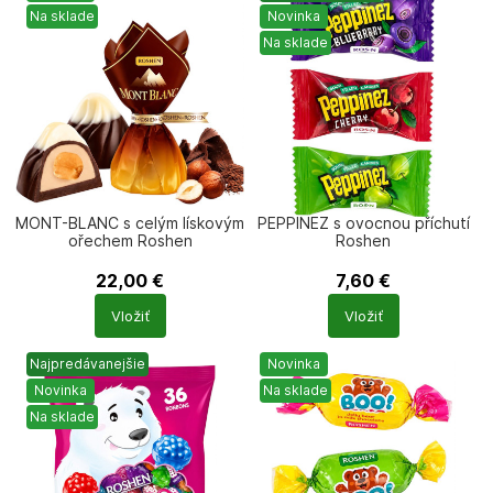
Na sklade
Novinka
Na sklade
MONT-BLANC s celým lískovým
PEPPINEZ s ovocnou příchutí
ořechem Roshen
Roshen
22,00
€
7,60
€
Počet
Počet
Vložiť
Vložiť
produktů
produktů
Najpredávanejšie
Novinka
Novinka
Na sklade
Na sklade