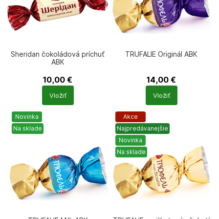
Sheridan čokoládová príchuť
TRUFALIE Originál АВК
АВК
10,00
€
14,00
€
Počet
Počet
Vložiť
Vložiť
produktů
produktů
Novinka
Akce
Na sklade
Najpredávanejšie
Novinka
Na sklade