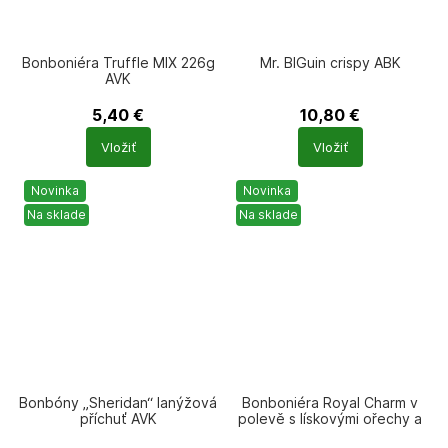
Bonboniéra Truffle MIX 226g
Mr. BIGuin crispy ABK
AVK
5,40
€
10,80
€
Počet
Počet
Vložiť
Vložiť
produktů
produktů
Novinka
Novinka
Na sklade
Na sklade
Bonbóny „Sheridan“ lanýžová
Bonboniéra Royal Charm v
příchuť AVK
polevě s lískovými ořechy a
čokoládovou náplní 276g AVK