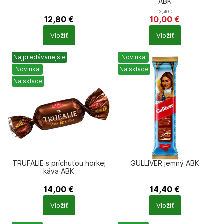
ABK
12,40
€
12,80
€
10,00
€
Počet
Počet
Vložiť
Vložiť
produktů
produktů
Najpredávanejšie
Novinka
Novinka
Na sklade
Na sklade
TRUFALIE s príchuťou horkej
GULLIVER jemný АВК
káva АВК
14,00
€
14,40
€
Počet
Počet
Vložiť
Vložiť
produktů
produktů