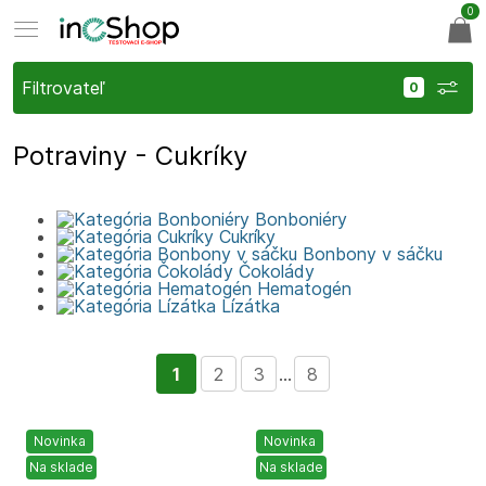
0
Filtrovateľ
Potraviny - Cukríky
Bonboniéry
Cukríky
Bonbony v sáčku
Čokolády
Hematogén
Lízátka
1
2
3
...
8
Novinka
Novinka
Na sklade
Na sklade