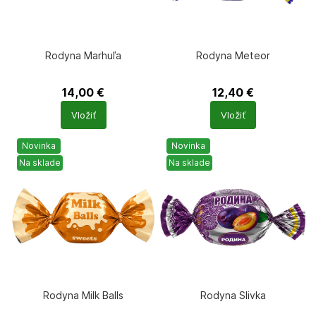
Rodyna Marhuľa
Rodyna Meteor
14,00
€
12,40
€
Počet
Počet
Vložiť
Vložiť
produktů
produktů
Novinka
Novinka
Na sklade
Na sklade
Rodyna Milk Balls
Rodyna Slivka