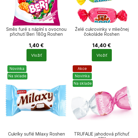
Směs furé s náplní s ovocnou
Želé cukrovinky v mliečnej
přichutí Beri 180g Roshen
čokoláde Roshen
1,40
€
14,40
€
Počet
Počet
Vložiť
Vložiť
produktů
produktů
Novinka
Akce
Na sklade
Novinka
Na sklade
Cukríky suflé Milaxy Roshen
TRUFALIE jahodová příchuť