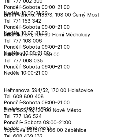
Tel: 777 002 309
Pondělí–​Sobota 09:00–​21:00
Neděle 10:00-21:00
Bratří Venclíků 1139/3, 198 00 Černý Most
Tel: 771 153 342
Pondělí–​Sobota 09:00–​21:00
Neděle 10:00-21:00
Milánská 311, 109 00 Horní Měcholupy
Tel: 777 108 006
Pondělí–​Sobota 09:00–​21:00
Neděle -10:00-21:00
Kulhavého 669/2 149 00
Tel: 777 008 035
Pondělí–​Sobota 09:00–​21:00
Neděle 10:00-21:00
Heřmanova 594/52, 170 00 Holešovice
Tel: 608 800 408
Pondělí–​Sobota 09:00–​21:00
Neděle - 10:00-21:00
Žitná 565/16, 120 00 Nové Město
Tel: 777 136 524
Pondělí– Sobota 09:00–21:00
Neděle - 10:00-21:00
Topolová 2915/16, 106 00 Záběhlice
Tel: 608 439 132