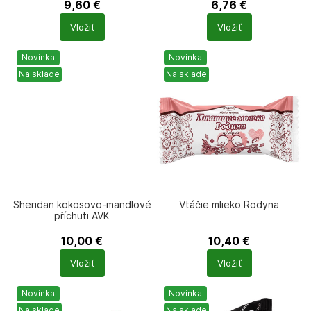
9,60
€
6,76
€
Počet
Počet
Vložiť
Vložiť
produktů
produktů
Novinka
Novinka
Na sklade
Na sklade
Sheridan kokosovo-mandlové
Vtáčie mlieko Rodyna
příchuti AVK
10,00
€
10,40
€
Počet
Počet
Vložiť
Vložiť
produktů
produktů
Novinka
Novinka
Na sklade
Na sklade