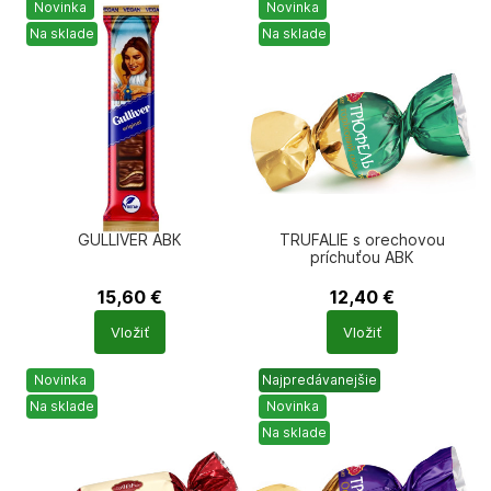
Novinka
Novinka
Na sklade
Na sklade
GULLIVER АВК
TRUFALIE s orechovou
príchuťou АВК
15,60
€
12,40
€
Počet
Počet
Vložiť
Vložiť
produktů
produktů
Novinka
Najpredávanejšie
Na sklade
Novinka
Na sklade