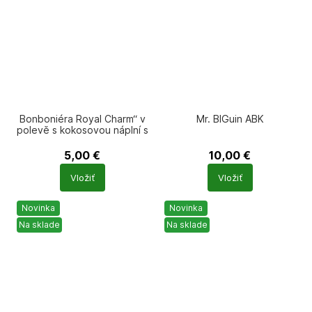
Bonboniéra Royal Charm“ v
Mr. BIGuin ABK
polevě s kokosovou náplní s
mandlí 185g
5,00
€
10,00
€
Počet
Počet
Vložiť
Vložiť
produktů
produktů
Novinka
Novinka
Na sklade
Na sklade