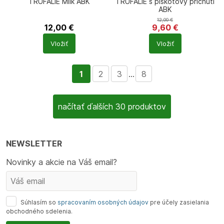
TRUFALIE Milk ABK
TRUFALIE s piškotový přichutí
ABK
12,00
€
12,00
€
9,60
€
Počet
Počet
Vložiť
Vložiť
produktů
produktů
1
2
3
...
8
načítať ďalších 30 produktov
NEWSLETTER
Novinky a akcie na Váš email?
Súhlasím so
spracovaním osobných údajov
pre účely zasielania
obchodného sdelenia.