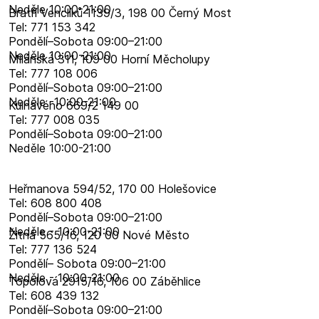
Neděle 10:00-21:00
Bratří Venclíků 1139/3, 198 00 Černý Most
Tel: 771 153 342
Pondělí–​Sobota 09:00–​21:00
Neděle 10:00-21:00
Milánská 311, 109 00 Horní Měcholupy
Tel: 777 108 006
Pondělí–​Sobota 09:00–​21:00
Neděle -10:00-21:00
Kulhavého 669/2 149 00
Tel: 777 008 035
Pondělí–​Sobota 09:00–​21:00
Neděle 10:00-21:00
Heřmanova 594/52, 170 00 Holešovice
Tel: 608 800 408
Pondělí–​Sobota 09:00–​21:00
Neděle - 10:00-21:00
Žitná 565/16, 120 00 Nové Město
Tel: 777 136 524
Pondělí– Sobota 09:00–21:00
Neděle - 10:00-21:00
Topolová 2915/16, 106 00 Záběhlice
Tel: 608 439 132
Pondělí–​Sobota 09:00–​21:00