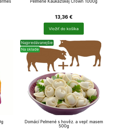
Germes
Pelmene Kaukazskej Crown 1000g
13,36
€
Počet
Vložiť do košíka
produktů
Najpredávanejšie
Na sklade
0g
Domácí Pelmené s hověz. a vepř. masem
500g