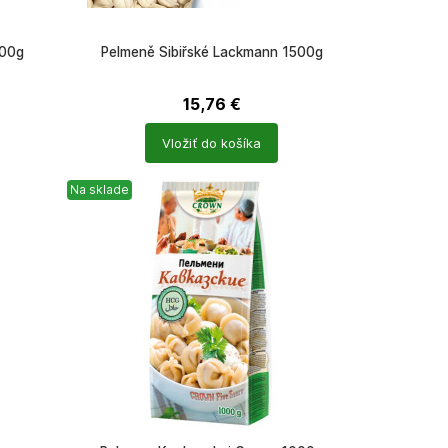
500g
Pelmeně Sibiřské Lackmann 1500g
15,76
€
Počet
Vložiť do košíka
produktů
Na sklade