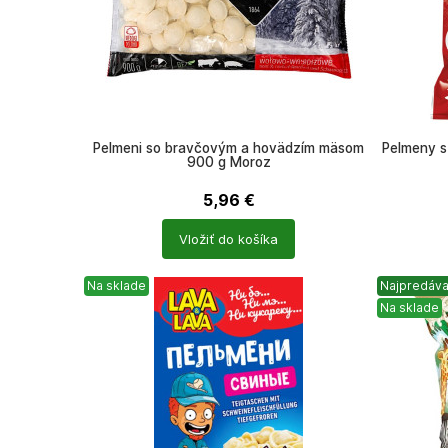
Pelmeni so bravčovým a hovädzím mäsom
Pelmeny s
900 g Moroz
5,96
€
Počet
Počet
Vložiť do košíka
produktů
produkt
Na sklade
Najpredáva
Na sklade