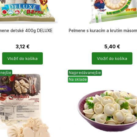
mene detské 400g DELUXE
Pelmene s kuracím a krutím mäso
3,12
€
5,40
€
Počet
Vložiť do košíka
Vložiť do košíka
ů
produktů
nejšie
Najpredávanejšie
Na sklade