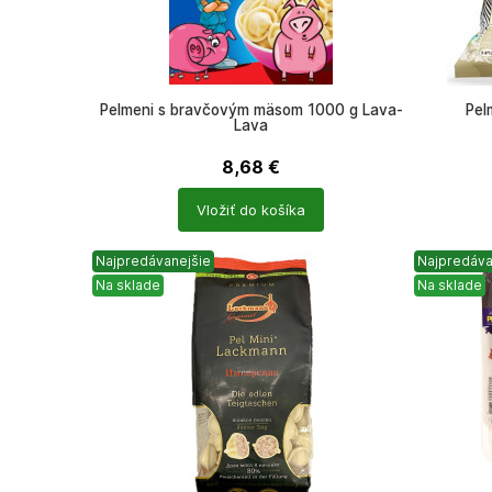
Pelmeni s bravčovým mäsom 1000 g Lava-
Pel
Lava
8,68
€
Počet
Počet
Vložiť do košíka
produktů
produkt
Najpredávanejšie
Najpredáva
Na sklade
Na sklade