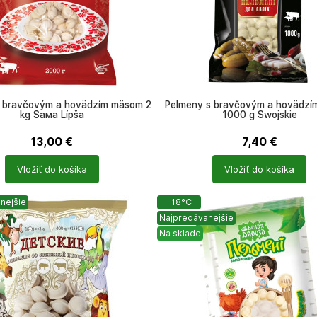
 bravčovým a hovädzím mäsom 2
Pelmeny s bravčovým a hovädz
kg Sама Lípša
1000 g Swojskie
13,00
€
7,40
€
Počet
Vložiť do košíka
Vložiť do košíka
ů
produktů
nejšie
-18°C
Najpredávanejšie
Na sklade