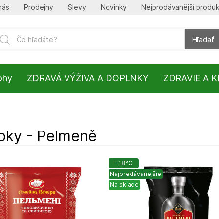
nás
Prodejny
Slevy
Novinky
Nejprodávanější produk
Hľadať
lohy
ZDRAVÁ VÝŽIVA A DOPLNKY
ZDRAVIE A 
bky - Pelmeně
-18°C
Najpredávanejšie
Na sklade