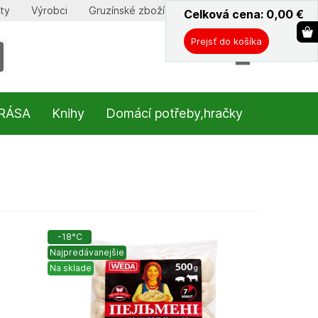
ty
Výrobci
Gruzínské zboží
Celková cena: 0,00
ˇ
€
Prejsť do košíka
KRÁSA
Knihy
Domácí potřeby,hračky
-18°C
Najpredávanejšie
Na sklade