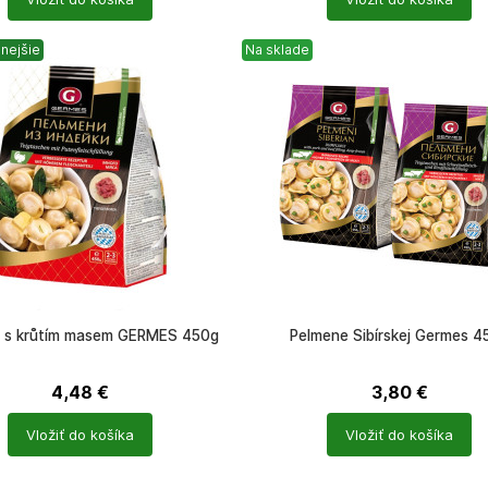
ů
produktů
nejšie
Na sklade
 s krůtím masem GERMES 450g
Pelmene Sibírskej Germes 4
4,48
€
3,80
€
Počet
Vložiť do košíka
Vložiť do košíka
ů
produktů