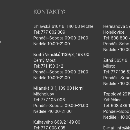
KONTAKTY:
Jihlavská 610/16, 140 00 Michle
Heřmanova 59
Tel: 777 002 309
Holešovice
Pondělí–​Sobota 09:00–​21:00
Tel: 608 800
y
Neděle 10:00-21:00
Pondělí–​Sobo
Neděle - 10:
Bratří Venclíků 1139/3, 198 00
Černý Most
Žitná 565/16,
Tel: 771 153 342
Město
Pondělí–​Sobota 09:00–​21:00
Tel: 777 136 
Neděle 10:00-21:00
Pondělí– Sob
Neděle - 10:0
Milánská 311, 109 00 Horní
Měcholupy
Topolová 291
Tel: 777 108 006
Záběhlice
Pondělí–​Sobota 09:00–​21:00
Tel: 608 439 
Neděle -10:00-21:00
Pondělí–​Sobo
Neděle - 10:0
Kulhavého 669/2 149 00
Tel: 777 008 035
E-mail: info@