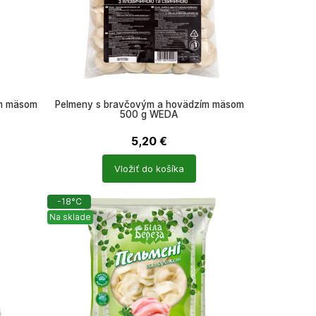
ím mäsom
Pelmeny s bravčovým a hovädzím mäsom
500 g WEDA
5,20
€
Počet
Vložiť do košíka
produktů
-18°C
Na sklade