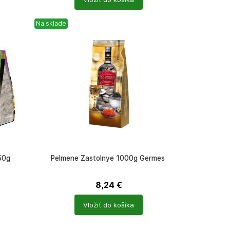
produktů
Na sklade
50g
Pelmene Zastolnye 1000g Germes
8,24
€
Počet
Vložiť do košíka
produktů