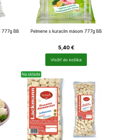
m 777g BB
Pelmene s kuracím mäsom 777g BB
5,40
€
Počet
Vložiť do košíka
produktů
Na sklade