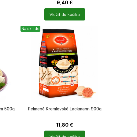
9,40
€
Počet
Vložiť do košíka
produktů
Na sklade
em 500g
Pelmeně Kremlevské Lackmann 900g
11,80
€
Počet
Vložiť do košíka