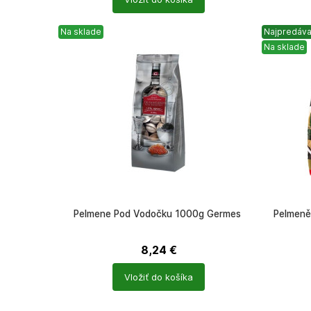
produktů
produkt
Na sklade
Najpredáva
Na sklade
Pelmene Pod Vodočku 1000g Germes
Pelmeně
8,24
€
Počet
Počet
Vložiť do košíka
produktů
produkt