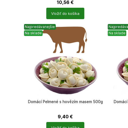
10,56
€
Počet
Počet
Vložiť do košíka
produktů
produkt
Najpredávanejšie
Najpredáva
Na sklade
Na sklade
Domácí Pelmené s hovězím masem 500g
Domácí
9,40
€
Počet
Počet
Vložiť do košíka