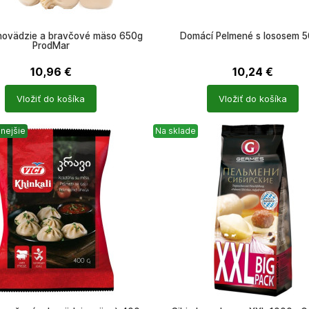
 hovädzie a bravčové mäso 650g
Domácí Pelmené s lososem 
ProdMar
10,96
€
10,24
€
Počet
Vložiť do košíka
Vložiť do košíka
ů
produktů
nejšie
Na sklade