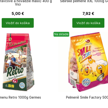
(bravčové a hovädzie mäso) 400 g
Sibirske pelmene XXL 1000g 
Vici
5,00
€
7,92
€
Počet
Vložiť do košíka
Vložiť do košíka
ů
produktů
Na sklade
menu Retro 1000g Germes
Pelmeně Smile Factory 50