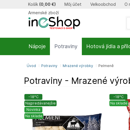
Košík
(
0,00 €
)
Môj účet
Velkoobchod
O 
Armenské zboží
Nápoje
Potraviny
Hotová jídla a pří
Úvod
Potraviny
Mrazené výrobky
Pelmeně
Potraviny - Mrazené výro
-18°C
-18°C
Najpredávanejšie
Na sklade
Novinka
Na sklade