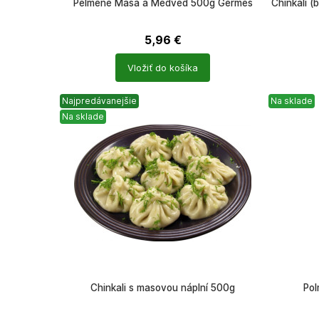
Pelmeně Maša a Medvěd 500g Germes
Chinkali 
5,96
€
Počet
Počet
Vložiť do košíka
produktů
produkt
Najpredávanejšie
Na sklade
Na sklade
Chinkali s masovou náplní 500g
Pol