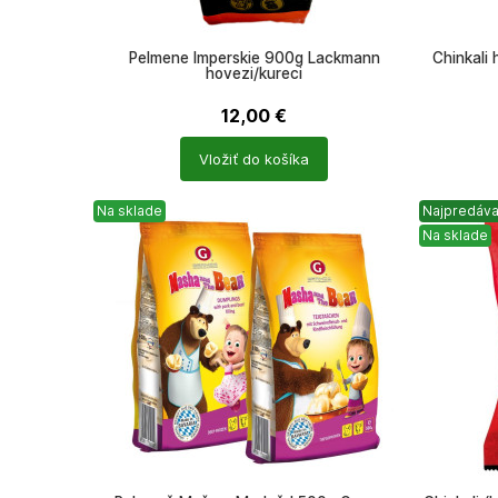
Pelmene Imperskie 900g Lackmann
Chinkali
hovezi/kureci
12,00
€
Počet
Počet
Vložiť do košíka
produktů
produkt
Na sklade
Najpredáva
Na sklade