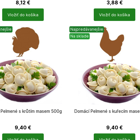
8,12
€
3,88
€
Počet
Vložiť do košíka
Vložiť do košíka
ů
produktů
nejšie
Najpredávanejšie
Na sklade
 Pelmené s krůtím masem 500g
Domácí Pelmené s kuřecím mas
9,40
€
9,40
€
Počet
Vložiť do košíka
Vložiť do košíka