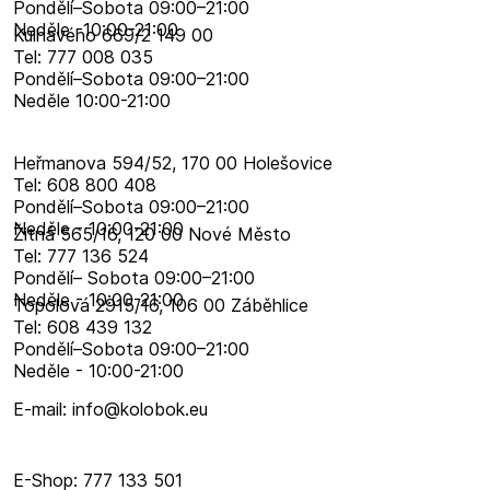
Pondělí–​Sobota 09:00–​21:00
Neděle -10:00-21:00
Kulhavého 669/2 149 00
Tel: 777 008 035
Pondělí–​Sobota 09:00–​21:00
Neděle 10:00-21:00
Heřmanova 594/52, 170 00 Holešovice
Tel: 608 800 408
Pondělí–​Sobota 09:00–​21:00
Neděle - 10:00-21:00
Žitná 565/16, 120 00 Nové Město
Tel: 777 136 524
Pondělí– Sobota 09:00–21:00
Neděle - 10:00-21:00
Topolová 2915/16, 106 00 Záběhlice
Tel: 608 439 132
Pondělí–​Sobota 09:00–​21:00
Neděle - 10:00-21:00
E-mail: info@kolobok.eu
E-Shop: 777 133 501