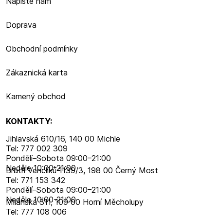
Napište nám
Doprava
Obchodní podmínky
Zákaznická karta
Kamený obchod
KONTAKTY:
Jihlavská 610/16, 140 00 Michle
Tel: 777 002 309
Pondělí–​Sobota 09:00–​21:00
Neděle 10:00-21:00
Bratří Venclíků 1139/3, 198 00 Černý Most
Tel: 771 153 342
Pondělí–​Sobota 09:00–​21:00
Neděle 10:00-21:00
Milánská 311, 109 00 Horní Měcholupy
Tel: 777 108 006