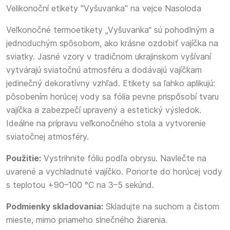
Velikonoční etikety "Vyšuvanka" na vejce Nasoloda
Veľkonočné termoetikety „Vyšuvanka“ sú pohodlným a
jednoduchým spôsobom, ako krásne ozdobiť vajíčka na
sviatky. Jasné vzory v tradičnom ukrajinskom vyšívaní
vytvárajú sviatočnú atmosféru a dodávajú vajíčkam
jedinečný dekoratívny vzhľad. Etikety sa ľahko aplikujú:
pôsobením horúcej vody sa fólia pevne prispôsobí tvaru
vajíčka a zabezpečí upravený a estetický výsledok.
Ideálne na prípravu veľkonočného stola a vytvorenie
sviatočnej atmosféry.
Použitie:
Vystrihnite fóliu podľa obrysu. Navlečte na
uvarené a vychladnuté vajíčko. Ponorte do horúcej vody
s teplotou +90–100 °C na 3–5 sekúnd.
Podmienky skladovania:
Skladujte na suchom a čistom
mieste, mimo priameho slnečného žiarenia.