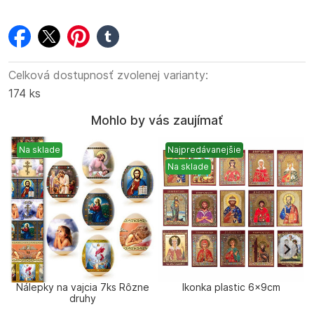
facebook
twitter
pinterest
tumblr
Celková dostupnosť zvolenej varianty:
174 ks
Mohlo by vás zaujímať
Na sklade
Najpredávanejšie
Na sklade
Nálepky na vajcia 7ks Rôzne
Ikonka plastic 6x9cm
F
druhy