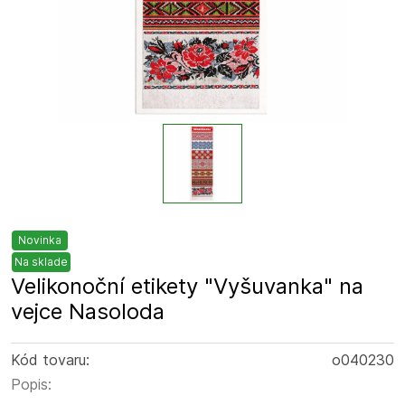
Novinka
Na sklade
Velikonoční etikety "Vyšuvanka" na
vejce Nasoloda
Kód tovaru:
o040230
Popis: